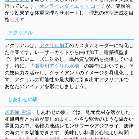
行っています。
オンラインダイエット コーチ
が、健康的
かつ効果的な体重管理をサポートし、理想の体型達成を目
指します。
アクリアル
アクリアルは、
アクリル加工
のカスタムオーダーに特化し
た企業です。レーザーカットから曲げ加工、建築模型ま
で、幅広いニーズに対応し、高品質な製品を提供していま
す。特に、「
撮影用アクリル水槽
」の製作においても、そ
の技術力を活かし、クライアントのイメージを具現化しま
す。アクリルの可能性を最大限に引き出すアクリアルで、
あなたのアイデアを形にしましょう。
しあわせの駅
居酒屋 唐津
「しあわせの駅」では、地元食材を活かした
和風料理とお酒が楽しめます。小さな駅舎のような温かい
雰囲気の中、名物の凍結レモンサワーやアジフライ、唐津
の海の幸を堪能できます。美味しい料理と心地よい時間