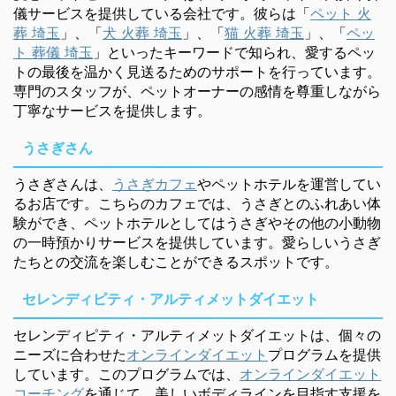
儀サービスを提供している会社です。彼らは「
ペット 火
葬 埼玉
」、「
犬 火葬 埼玉
」、「
猫 火葬 埼玉
」、「
ペッ
ト 葬儀 埼玉
」といったキーワードで知られ、愛するペッ
トの最後を温かく見送るためのサポートを行っています。
専門のスタッフが、ペットオーナーの感情を尊重しながら
丁寧なサービスを提供します。
うさぎさん
うさぎさんは、
うさぎカフェ
やペットホテルを運営してい
るお店です。こちらのカフェでは、うさぎとのふれあい体
験ができ、ペットホテルとしてはうさぎやその他の小動物
の一時預かりサービスを提供しています。愛らしいうさぎ
たちとの交流を楽しむことができるスポットです。
セレンディピティ・アルティメットダイエット
セレンディピティ・アルティメットダイエットは、個々の
ニーズに合わせた
オンラインダイエット
プログラムを提供
しています。このプログラムでは、
オンラインダイエット
コーチング
を通じて、美しいボディラインを目指す支援を