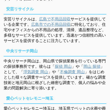
安芸リサイクル
安芸リサイクルは、
広島で不用品回収
サービスを提供して
いる企業です。
広島市での不用品回収
に特化しており、住
宅やオフィスからの不用品の処理、清掃、遺品整理など、
多様なサービスを提供しています。迅速かつ信頼性の高い
サービスを提供することに注力しています。
中央リサーチ岡山
中央リサーチ岡山は、岡山県で探偵業務を行っている専門
の探偵事務所です。彼らは「
探偵 岡山
」や「
岡山 探偵
」
として、「
浮気調査 岡山
」や「
不倫調査 岡山
」をはじめ
とした様々な調査サービスを提供しています。確かな調査
技術と地元岡山に根ざした緻密な調査で、個人の悩みや企
業の問題解決に寄り添います。
愛心ペットセレモニー埼玉
愛心ペットセレモニー埼玉は、埼玉県でペットの火葬や葬