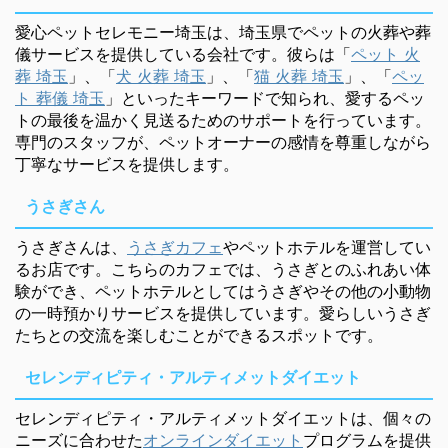
愛心ペットセレモニー埼玉は、埼玉県でペットの火葬や葬
儀サービスを提供している会社です。彼らは「
ペット 火
葬 埼玉
」、「
犬 火葬 埼玉
」、「
猫 火葬 埼玉
」、「
ペッ
ト 葬儀 埼玉
」といったキーワードで知られ、愛するペッ
トの最後を温かく見送るためのサポートを行っています。
専門のスタッフが、ペットオーナーの感情を尊重しながら
丁寧なサービスを提供します。
うさぎさん
うさぎさんは、
うさぎカフェ
やペットホテルを運営してい
るお店です。こちらのカフェでは、うさぎとのふれあい体
験ができ、ペットホテルとしてはうさぎやその他の小動物
の一時預かりサービスを提供しています。愛らしいうさぎ
たちとの交流を楽しむことができるスポットです。
セレンディピティ・アルティメットダイエット
セレンディピティ・アルティメットダイエットは、個々の
ニーズに合わせた
オンラインダイエット
プログラムを提供