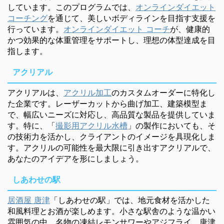
しています。このプログラムでは、
オンラインダイエット
コーチング
を通じて、美しいボディラインを目指す支援を
行っています。
オンラインダイエット コーチ
が、健康的
かつ効果的な体重管理をサポートし、理想の体型達成を目
指します。
アクリアル
アクリアルは、
アクリル加工
のカスタムオーダーに特化し
た企業です。レーザーカットから曲げ加工、建築模型ま
で、幅広いニーズに対応し、高品質な製品を提供していま
す。特に、「
撮影用アクリル水槽
」の製作においても、そ
の技術力を活かし、クライアントのイメージを具現化しま
す。アクリルの可能性を最大限に引き出すアクリアルで、
あなたのアイデアを形にしましょう。
しあわせの駅
居酒屋 唐津
「しあわせの駅」では、地元食材を活かした
和風料理とお酒が楽しめます。小さな駅舎のような温かい
雰囲気の中、名物の凍結レモンサワーやアジフライ、唐津