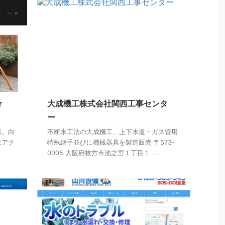
ｒ
大成機工株式会社関西工事センタ
ー
店。白
不断水工法の大成機工、上下水道・ガス管用
はアク
特殊継手並びに機械器具を製造販売 〒573-
0005 大阪府枚方市池之宮１丁目１ ...