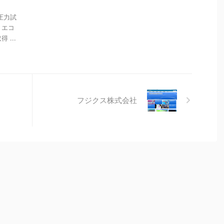
圧力試
 エコ
...
フジクス株式会社