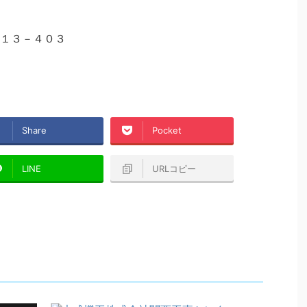
１３－４０３
Share
Pocket
LINE
URLコピー