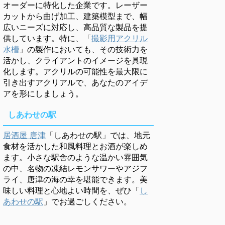
オーダーに特化した企業です。レーザー
カットから曲げ加工、建築模型まで、幅
広いニーズに対応し、高品質な製品を提
供しています。特に、「
撮影用アクリル
水槽
」の製作においても、その技術力を
活かし、クライアントのイメージを具現
化します。アクリルの可能性を最大限に
引き出すアクリアルで、あなたのアイデ
アを形にしましょう。
しあわせの駅
居酒屋 唐津
「しあわせの駅」では、地元
食材を活かした和風料理とお酒が楽しめ
ます。小さな駅舎のような温かい雰囲気
の中、名物の凍結レモンサワーやアジフ
ライ、唐津の海の幸を堪能できます。美
味しい料理と心地よい時間を、ぜひ「
し
あわせの駅
」でお過ごしください。