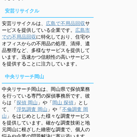
安芸リサイクル
安芸リサイクルは、
広島で不用品回収
サ
ービスを提供している企業です。
広島市
での不用品回収
に特化しており、住宅や
オフィスからの不用品の処理、清掃、遺
品整理など、多様なサービスを提供して
います。迅速かつ信頼性の高いサービス
を提供することに注力しています。
中央リサーチ岡山
中央リサーチ岡山は、岡山県で探偵業務
を行っている専門の探偵事務所です。彼
らは「
探偵 岡山
」や「
岡山 探偵
」とし
て、「
浮気調査 岡山
」や「
不倫調査 岡
山
」をはじめとした様々な調査サービス
を提供しています。確かな調査技術と地
元岡山に根ざした緻密な調査で、個人の
悩みや企業の問題解決に寄り添います。