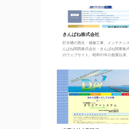
きんぱね株式会社
貯水槽の再生・補修工事、メンテナン
んぱね関西株式会社・きんぱね関東株
のウェブサイト。昭和51年の創業以来、特 