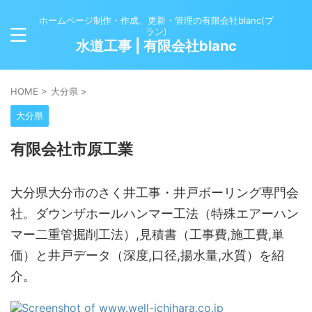
ホームページ制作・作成、更新・管理の有限会社blanc(ブ
ラン)
水道工事 | 有限会社blanc
HOME
>
大分県
>
大分県
有限会社市原工業
大分県大分市のさく井工事・井戸ボーリング専門会
社。ダウンザホールハンマー工法（特殊エアーハン
マー二重管掘削工法）,見積書（工事費,施工費,単
価）と井戸データ（深度,口径,揚水量,水質）を紹
介。