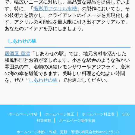
で、幅広いニーズに対応し、高品質な製品を提供していま
す。特に、「
撮影用アクリル水槽
」の製作においても、そ
の技術力を活かし、クライアントのイメージを具現化しま
す。アクリルの可能性を最大限に引き出すアクリアルで、
あなたのアイデアを形にしましょう。
しあわせの駅
居酒屋 唐津
「しあわせの駅」では、地元食材を活かした
和風料理とお酒が楽しめます。小さな駅舎のような温かい
雰囲気の中、名物の凍結レモンサワーやアジフライ、唐津
の海の幸を堪能できます。美味しい料理と心地よい時間
を、ぜひ「
しあわせの駅
」でお過ごしください。
ホームページ作成
ホームページ修正
ホームページ料金表
SEO
対策依頼
ホームページ制作実績
ホームページ制作・作成、更新・管理の有限会社blanc(ブラン)