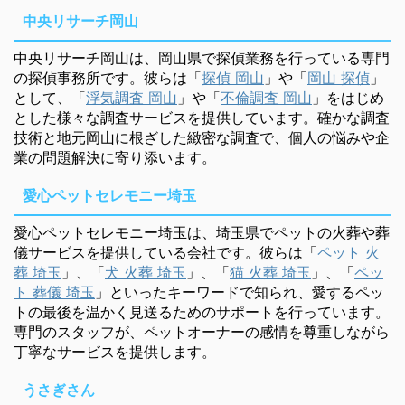
中央リサーチ岡山
中央リサーチ岡山は、岡山県で探偵業務を行っている専門
の探偵事務所です。彼らは「
探偵 岡山
」や「
岡山 探偵
」
として、「
浮気調査 岡山
」や「
不倫調査 岡山
」をはじめ
とした様々な調査サービスを提供しています。確かな調査
技術と地元岡山に根ざした緻密な調査で、個人の悩みや企
業の問題解決に寄り添います。
愛心ペットセレモニー埼玉
愛心ペットセレモニー埼玉は、埼玉県でペットの火葬や葬
儀サービスを提供している会社です。彼らは「
ペット 火
葬 埼玉
」、「
犬 火葬 埼玉
」、「
猫 火葬 埼玉
」、「
ペッ
ト 葬儀 埼玉
」といったキーワードで知られ、愛するペッ
トの最後を温かく見送るためのサポートを行っています。
専門のスタッフが、ペットオーナーの感情を尊重しながら
丁寧なサービスを提供します。
うさぎさん