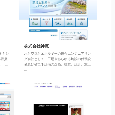
株式会社神寛
オキシ
水と空気とエネルギーの総合エンジニアリン
移設撤
グ会社として、工場やあらゆる施設の付帯設
...
備及び省エネ設備の企画、提案、設計、施工
...