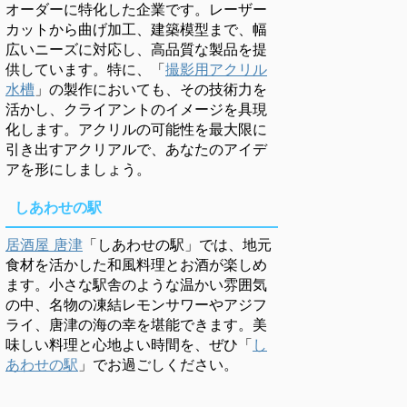
オーダーに特化した企業です。レーザー
カットから曲げ加工、建築模型まで、幅
広いニーズに対応し、高品質な製品を提
供しています。特に、「
撮影用アクリル
水槽
」の製作においても、その技術力を
活かし、クライアントのイメージを具現
化します。アクリルの可能性を最大限に
引き出すアクリアルで、あなたのアイデ
アを形にしましょう。
しあわせの駅
居酒屋 唐津
「しあわせの駅」では、地元
食材を活かした和風料理とお酒が楽しめ
ます。小さな駅舎のような温かい雰囲気
の中、名物の凍結レモンサワーやアジフ
ライ、唐津の海の幸を堪能できます。美
味しい料理と心地よい時間を、ぜひ「
し
あわせの駅
」でお過ごしください。