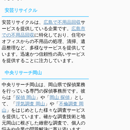
安芸リサイクル
安芸リサイクルは、
広島で不用品回収
サ
ービスを提供している企業です。
広島市
での不用品回収
に特化しており、住宅や
オフィスからの不用品の処理、清掃、遺
品整理など、多様なサービスを提供して
います。迅速かつ信頼性の高いサービス
を提供することに注力しています。
中央リサーチ岡山
中央リサーチ岡山は、岡山県で探偵業務
を行っている専門の探偵事務所です。彼
らは「
探偵 岡山
」や「
岡山 探偵
」とし
て、「
浮気調査 岡山
」や「
不倫調査 岡
山
」をはじめとした様々な調査サービス
を提供しています。確かな調査技術と地
元岡山に根ざした緻密な調査で、個人の
悩みや企業の問題解決に寄り添います。