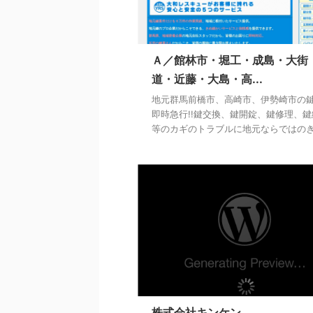
Ａ／館林市・堀工・成島・大街
道・近藤・大島・高...
地元群馬前橋市、高崎市、伊勢崎市の
即時急行!!鍵交換、鍵開錠、鍵修理、鍵
等のカギのトラブルに地元ならではのきめ 
株式会社キンケン