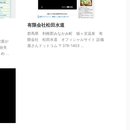
有限会社松田水道
群馬県 利根郡みなかみ町 猿ヶ京温泉 有
限会社 松田水道 オフィシャルサイト 設備
鍵屋が
屋さんドットコム 〒379-1403 ...
紛失
...