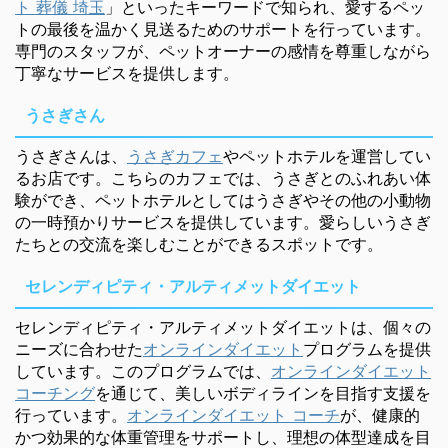
ト 葬儀 埼玉
」といったキーワードで知られ、愛するペッ
トの最後を温かく見送るためのサポートを行っています。
専門のスタッフが、ペットオーナーの感情を尊重しながら
丁寧なサービスを提供します。
うさぎさん
うさぎさんは、
うさぎカフェ
やペットホテルを運営してい
るお店です。こちらのカフェでは、うさぎとのふれあい体
験ができ、ペットホテルとしてはうさぎやその他の小動物
の一時預かりサービスを提供しています。愛らしいうさぎ
たちとの交流を楽しむことができるスポットです。
セレンディピティ・アルティメットダイエット
セレンディピティ・アルティメットダイエットは、個々の
ニーズに合わせた
オンラインダイエット
プログラムを提供
しています。このプログラムでは、
オンラインダイエット
コーチング
を通じて、美しいボディラインを目指す支援を
行っています。
オンラインダイエット コーチ
が、健康的
かつ効果的な体重管理をサポートし、理想の体型達成を目