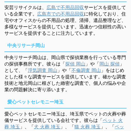
安芸リサイクルは、
広島で不用品回収
サービスを提供して
いる企業です。
広島市での不用品回収
に特化しており、住
宅やオフィスからの不用品の処理、清掃、遺品整理など、
多様なサービスを提供しています。迅速かつ信頼性の高い
サービスを提供することに注力しています。
中央リサーチ岡山
中央リサーチ岡山は、岡山県で探偵業務を行っている専門
の探偵事務所です。彼らは「
探偵 岡山
」や「
岡山 探偵
」
として、「
浮気調査 岡山
」や「
不倫調査 岡山
」をはじめ
とした様々な調査サービスを提供しています。確かな調査
技術と地元岡山に根ざした緻密な調査で、個人の悩みや企
業の問題解決に寄り添います。
愛心ペットセレモニー埼玉
愛心ペットセレモニー埼玉は、埼玉県でペットの火葬や葬
儀サービスを提供している会社です。彼らは「
ペット 火
葬 埼玉
」、「
犬 火葬 埼玉
」、「
猫 火葬 埼玉
」、「
ペッ