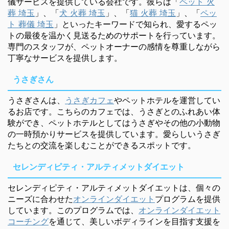
儀サービスを提供している会社です。彼らは「
ペット 火
葬 埼玉
」、「
犬 火葬 埼玉
」、「
猫 火葬 埼玉
」、「
ペッ
ト 葬儀 埼玉
」といったキーワードで知られ、愛するペッ
トの最後を温かく見送るためのサポートを行っています。
専門のスタッフが、ペットオーナーの感情を尊重しながら
丁寧なサービスを提供します。
うさぎさん
うさぎさんは、
うさぎカフェ
やペットホテルを運営してい
るお店です。こちらのカフェでは、うさぎとのふれあい体
験ができ、ペットホテルとしてはうさぎやその他の小動物
の一時預かりサービスを提供しています。愛らしいうさぎ
たちとの交流を楽しむことができるスポットです。
セレンディピティ・アルティメットダイエット
セレンディピティ・アルティメットダイエットは、個々の
ニーズに合わせた
オンラインダイエット
プログラムを提供
しています。このプログラムでは、
オンラインダイエット
コーチング
を通じて、美しいボディラインを目指す支援を