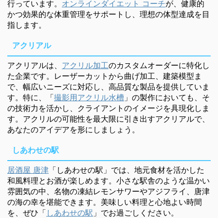
行っています。
オンラインダイエット コーチ
が、健康的
かつ効果的な体重管理をサポートし、理想の体型達成を目
指します。
アクリアル
アクリアルは、
アクリル加工
のカスタムオーダーに特化し
た企業です。レーザーカットから曲げ加工、建築模型ま
で、幅広いニーズに対応し、高品質な製品を提供していま
す。特に、「
撮影用アクリル水槽
」の製作においても、そ
の技術力を活かし、クライアントのイメージを具現化しま
す。アクリルの可能性を最大限に引き出すアクリアルで、
あなたのアイデアを形にしましょう。
しあわせの駅
居酒屋 唐津
「しあわせの駅」では、地元食材を活かした
和風料理とお酒が楽しめます。小さな駅舎のような温かい
雰囲気の中、名物の凍結レモンサワーやアジフライ、唐津
の海の幸を堪能できます。美味しい料理と心地よい時間
を、ぜひ「
しあわせの駅
」でお過ごしください。