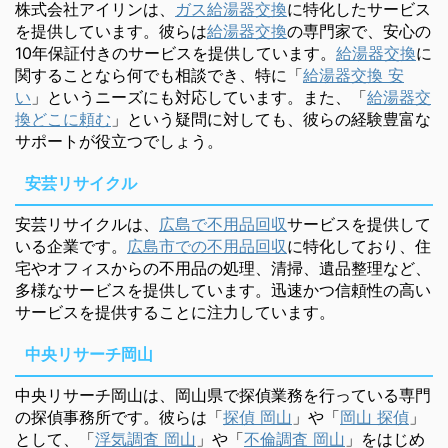
株式会社アイリンは、
ガス給湯器交換
に特化したサービス
を提供しています。彼らは
給湯器交換
の専門家で、安心の
10年保証付きのサービスを提供しています。
給湯器交換
に
関することなら何でも相談でき、特に「
給湯器交換 安
い
」というニーズにも対応しています。また、「
給湯器交
換どこに頼む
」という疑問に対しても、彼らの経験豊富な
サポートが役立つでしょう。
安芸リサイクル
安芸リサイクルは、
広島で不用品回収
サービスを提供して
いる企業です。
広島市での不用品回収
に特化しており、住
宅やオフィスからの不用品の処理、清掃、遺品整理など、
多様なサービスを提供しています。迅速かつ信頼性の高い
サービスを提供することに注力しています。
中央リサーチ岡山
中央リサーチ岡山は、岡山県で探偵業務を行っている専門
の探偵事務所です。彼らは「
探偵 岡山
」や「
岡山 探偵
」
として、「
浮気調査 岡山
」や「
不倫調査 岡山
」をはじめ