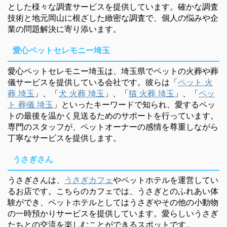
とした様々な調査サービスを提供しています。確かな調査
技術と地元岡山に根ざした緻密な調査で、個人の悩みや企
業の問題解決に寄り添います。
愛心ペットセレモニー埼玉
愛心ペットセレモニー埼玉は、埼玉県でペットの火葬や葬
儀サービスを提供している会社です。彼らは「
ペット 火
葬 埼玉
」、「
犬 火葬 埼玉
」、「
猫 火葬 埼玉
」、「
ペッ
ト 葬儀 埼玉
」といったキーワードで知られ、愛するペッ
トの最後を温かく見送るためのサポートを行っています。
専門のスタッフが、ペットオーナーの感情を尊重しながら
丁寧なサービスを提供します。
うさぎさん
うさぎさんは、
うさぎカフェ
やペットホテルを運営してい
るお店です。こちらのカフェでは、うさぎとのふれあい体
験ができ、ペットホテルとしてはうさぎやその他の小動物
の一時預かりサービスを提供しています。愛らしいうさぎ
たちとの交流を楽しむことができるスポットです。