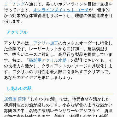
コーチング
を通じて、美しいボディラインを目指す支援を
行っています。
オンラインダイエット コーチ
が、健康的
かつ効果的な体重管理をサポートし、理想の体型達成を目
指します。
アクリアル
アクリアルは、
アクリル加工
のカスタムオーダーに特化し
た企業です。レーザーカットから曲げ加工、建築模型ま
で、幅広いニーズに対応し、高品質な製品を提供していま
す。特に、「
撮影用アクリル水槽
」の製作においても、そ
の技術力を活かし、クライアントのイメージを具現化しま
す。アクリルの可能性を最大限に引き出すアクリアルで、
あなたのアイデアを形にしましょう。
しあわせの駅
居酒屋 唐津
「しあわせの駅」では、地元食材を活かした
和風料理とお酒が楽しめます。小さな駅舎のような温かい
雰囲気の中、名物の凍結レモンサワーやアジフライ、唐津
の海の幸を堪能できます。美味しい料理と心地よい時間