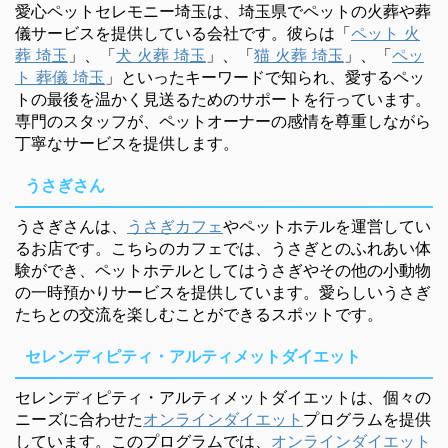
愛心ペットセレモニー埼玉は、埼玉県でペットの火葬や葬
儀サービスを提供している会社です。彼らは「
ペット 火
葬 埼玉
」、「
犬 火葬 埼玉
」、「
猫 火葬 埼玉
」、「
ペッ
ト 葬儀 埼玉
」といったキーワードで知られ、愛するペッ
トの最後を温かく見送るためのサポートを行っています。
専門のスタッフが、ペットオーナーの感情を尊重しながら
丁寧なサービスを提供します。
うさぎさん
うさぎさんは、
うさぎカフェ
やペットホテルを運営してい
るお店です。こちらのカフェでは、うさぎとのふれあい体
験ができ、ペットホテルとしてはうさぎやその他の小動物
の一時預かりサービスを提供しています。愛らしいうさぎ
たちとの交流を楽しむことができるスポットです。
セレンディピティ・アルティメットダイエット
セレンディピティ・アルティメットダイエットは、個々の
ニーズに合わせた
オンラインダイエット
プログラムを提供
しています。このプログラムでは、
オンラインダイエット