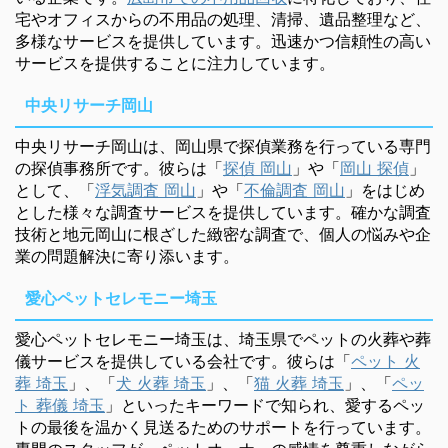
宅やオフィスからの不用品の処理、清掃、遺品整理など、
多様なサービスを提供しています。迅速かつ信頼性の高い
サービスを提供することに注力しています。
中央リサーチ岡山
中央リサーチ岡山は、岡山県で探偵業務を行っている専門
の探偵事務所です。彼らは「
探偵 岡山
」や「
岡山 探偵
」
として、「
浮気調査 岡山
」や「
不倫調査 岡山
」をはじめ
とした様々な調査サービスを提供しています。確かな調査
技術と地元岡山に根ざした緻密な調査で、個人の悩みや企
業の問題解決に寄り添います。
愛心ペットセレモニー埼玉
愛心ペットセレモニー埼玉は、埼玉県でペットの火葬や葬
儀サービスを提供している会社です。彼らは「
ペット 火
葬 埼玉
」、「
犬 火葬 埼玉
」、「
猫 火葬 埼玉
」、「
ペッ
ト 葬儀 埼玉
」といったキーワードで知られ、愛するペッ
トの最後を温かく見送るためのサポートを行っています。