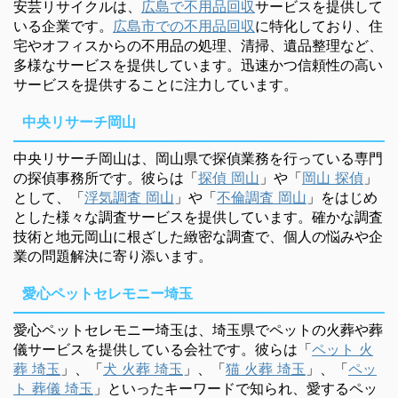
安芸リサイクルは、
広島で不用品回収
サービスを提供して
いる企業です。
広島市での不用品回収
に特化しており、住
宅やオフィスからの不用品の処理、清掃、遺品整理など、
多様なサービスを提供しています。迅速かつ信頼性の高い
サービスを提供することに注力しています。
中央リサーチ岡山
中央リサーチ岡山は、岡山県で探偵業務を行っている専門
の探偵事務所です。彼らは「
探偵 岡山
」や「
岡山 探偵
」
として、「
浮気調査 岡山
」や「
不倫調査 岡山
」をはじめ
とした様々な調査サービスを提供しています。確かな調査
技術と地元岡山に根ざした緻密な調査で、個人の悩みや企
業の問題解決に寄り添います。
愛心ペットセレモニー埼玉
愛心ペットセレモニー埼玉は、埼玉県でペットの火葬や葬
儀サービスを提供している会社です。彼らは「
ペット 火
葬 埼玉
」、「
犬 火葬 埼玉
」、「
猫 火葬 埼玉
」、「
ペッ
ト 葬儀 埼玉
」といったキーワードで知られ、愛するペッ