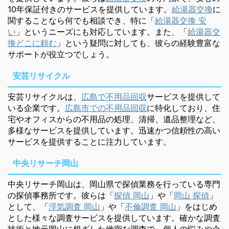
10年保証付きのサービスを提供しています。
給湯器交換
に
関することなら何でも相談でき、特に「
給湯器交換 安
い
」というニーズにも対応しています。また、「
給湯器交
換どこに頼む
」という疑問に対しても、彼らの経験豊富な
サポートが役立つでしょう。
安芸リサイクル
安芸リサイクルは、
広島で不用品回収
サービスを提供して
いる企業です。
広島市での不用品回収
に特化しており、住
宅やオフィスからの不用品の処理、清掃、遺品整理など、
多様なサービスを提供しています。迅速かつ信頼性の高い
サービスを提供することに注力しています。
中央リサーチ岡山
中央リサーチ岡山は、岡山県で探偵業務を行っている専門
の探偵事務所です。彼らは「
探偵 岡山
」や「
岡山 探偵
」
として、「
浮気調査 岡山
」や「
不倫調査 岡山
」をはじめ
とした様々な調査サービスを提供しています。確かな調査
技術と地元岡山に根ざした緻密な調査で、個人の悩みや企