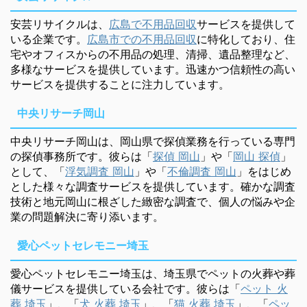
安芸リサイクルは、
広島で不用品回収
サービスを提供して
いる企業です。
広島市での不用品回収
に特化しており、住
宅やオフィスからの不用品の処理、清掃、遺品整理など、
多様なサービスを提供しています。迅速かつ信頼性の高い
サービスを提供することに注力しています。
中央リサーチ岡山
中央リサーチ岡山は、岡山県で探偵業務を行っている専門
の探偵事務所です。彼らは「
探偵 岡山
」や「
岡山 探偵
」
として、「
浮気調査 岡山
」や「
不倫調査 岡山
」をはじめ
とした様々な調査サービスを提供しています。確かな調査
技術と地元岡山に根ざした緻密な調査で、個人の悩みや企
業の問題解決に寄り添います。
愛心ペットセレモニー埼玉
愛心ペットセレモニー埼玉は、埼玉県でペットの火葬や葬
儀サービスを提供している会社です。彼らは「
ペット 火
葬 埼玉
」、「
犬 火葬 埼玉
」、「
猫 火葬 埼玉
」、「
ペッ