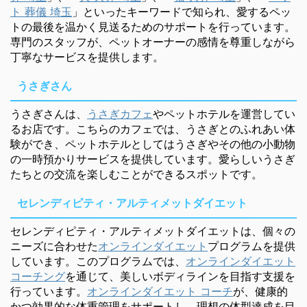
ト 葬儀 埼玉
」といったキーワードで知られ、愛するペッ
トの最後を温かく見送るためのサポートを行っています。
専門のスタッフが、ペットオーナーの感情を尊重しながら
丁寧なサービスを提供します。
うさぎさん
うさぎさんは、
うさぎカフェ
やペットホテルを運営してい
るお店です。こちらのカフェでは、うさぎとのふれあい体
験ができ、ペットホテルとしてはうさぎやその他の小動物
の一時預かりサービスを提供しています。愛らしいうさぎ
たちとの交流を楽しむことができるスポットです。
セレンディピティ・アルティメットダイエット
セレンディピティ・アルティメットダイエットは、個々の
ニーズに合わせた
オンラインダイエット
プログラムを提供
しています。このプログラムでは、
オンラインダイエット
コーチング
を通じて、美しいボディラインを目指す支援を
行っています。
オンラインダイエット コーチ
が、健康的
かつ効果的な体重管理をサポートし、理想の体型達成を目