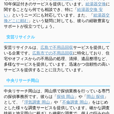
10年保証付きのサービスを提供しています。
給湯器交換
に
関することなら何でも相談でき、特に「
給湯器交換 安
い
」というニーズにも対応しています。また、「
給湯器交
換どこに頼む
」という疑問に対しても、彼らの経験豊富な
サポートが役立つでしょう。
安芸リサイクル
安芸リサイクルは、
広島で不用品回収
サービスを提供して
いる企業です。
広島市での不用品回収
に特化しており、住
宅やオフィスからの不用品の処理、清掃、遺品整理など、
多様なサービスを提供しています。迅速かつ信頼性の高い
サービスを提供することに注力しています。
中央リサーチ岡山
中央リサーチ岡山は、岡山県で探偵業務を行っている専門
の探偵事務所です。彼らは「
探偵 岡山
」や「
岡山 探偵
」
として、「
浮気調査 岡山
」や「
不倫調査 岡山
」をはじめ
とした様々な調査サービスを提供しています。確かな調査
技術と地元岡山に根ざした緻密な調査で、個人の悩みや企