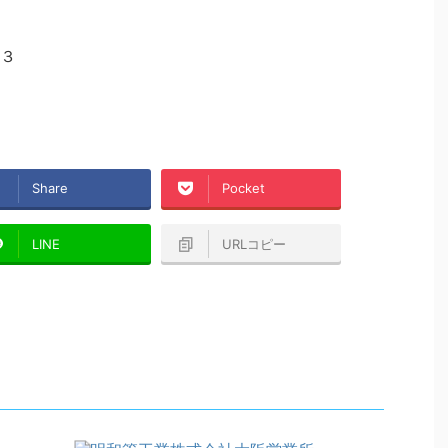
３
Share
Pocket
LINE
URLコピー