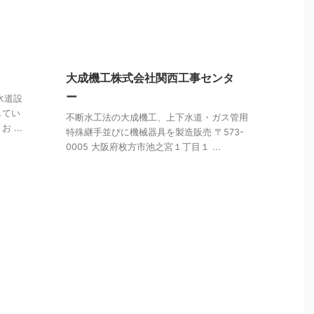
大成機工株式会社関西工事センタ
ー
水道設
してい
不断水工法の大成機工、上下水道・ガス管用
...
特殊継手並びに機械器具を製造販売 〒573-
0005 大阪府枚方市池之宮１丁目１ ...