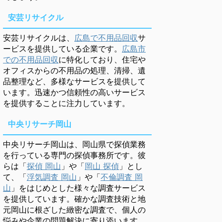
安芸リサイクル
安芸リサイクルは、
広島で不用品回収
サ
ービスを提供している企業です。
広島市
での不用品回収
に特化しており、住宅や
オフィスからの不用品の処理、清掃、遺
品整理など、多様なサービスを提供して
います。迅速かつ信頼性の高いサービス
を提供することに注力しています。
中央リサーチ岡山
中央リサーチ岡山は、岡山県で探偵業務
を行っている専門の探偵事務所です。彼
らは「
探偵 岡山
」や「
岡山 探偵
」とし
て、「
浮気調査 岡山
」や「
不倫調査 岡
山
」をはじめとした様々な調査サービス
を提供しています。確かな調査技術と地
元岡山に根ざした緻密な調査で、個人の
悩みや企業の問題解決に寄り添います。