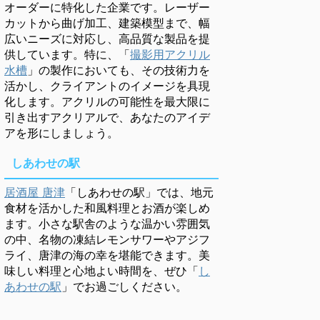
オーダーに特化した企業です。レーザー
カットから曲げ加工、建築模型まで、幅
広いニーズに対応し、高品質な製品を提
供しています。特に、「
撮影用アクリル
水槽
」の製作においても、その技術力を
活かし、クライアントのイメージを具現
化します。アクリルの可能性を最大限に
引き出すアクリアルで、あなたのアイデ
アを形にしましょう。
しあわせの駅
居酒屋 唐津
「しあわせの駅」では、地元
食材を活かした和風料理とお酒が楽しめ
ます。小さな駅舎のような温かい雰囲気
の中、名物の凍結レモンサワーやアジフ
ライ、唐津の海の幸を堪能できます。美
味しい料理と心地よい時間を、ぜひ「
し
あわせの駅
」でお過ごしください。