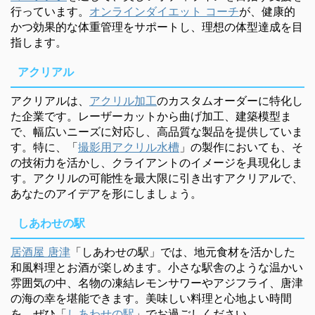
行っています。
オンラインダイエット コーチ
が、健康的
かつ効果的な体重管理をサポートし、理想の体型達成を目
指します。
アクリアル
アクリアルは、
アクリル加工
のカスタムオーダーに特化し
た企業です。レーザーカットから曲げ加工、建築模型ま
で、幅広いニーズに対応し、高品質な製品を提供していま
す。特に、「
撮影用アクリル水槽
」の製作においても、そ
の技術力を活かし、クライアントのイメージを具現化しま
す。アクリルの可能性を最大限に引き出すアクリアルで、
あなたのアイデアを形にしましょう。
しあわせの駅
居酒屋 唐津
「しあわせの駅」では、地元食材を活かした
和風料理とお酒が楽しめます。小さな駅舎のような温かい
雰囲気の中、名物の凍結レモンサワーやアジフライ、唐津
の海の幸を堪能できます。美味しい料理と心地よい時間
を、ぜひ「
しあわせの駅
」でお過ごしください。