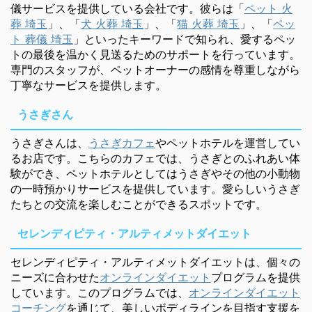
儀サービスを提供している会社です。彼らは「
ペット 火
葬 埼玉
」、「
犬 火葬 埼玉
」、「
猫 火葬 埼玉
」、「
ペッ
ト 葬儀 埼玉
」といったキーワードで知られ、愛するペッ
トの最後を温かく見送るためのサポートを行っています。
専門のスタッフが、ペットオーナーの感情を尊重しながら
丁寧なサービスを提供します。
うさぎさん
うさぎさんは、
うさぎカフェ
やペットホテルを運営してい
るお店です。こちらのカフェでは、うさぎとのふれあい体
験ができ、ペットホテルとしてはうさぎやその他の小動物
の一時預かりサービスを提供しています。愛らしいうさぎ
たちとの交流を楽しむことができるスポットです。
セレンディピティ・アルティメットダイエット
セレンディピティ・アルティメットダイエットは、個々の
ニーズに合わせた
オンラインダイエット
プログラムを提供
しています。このプログラムでは、
オンラインダイエット
コーチング
を通じて、美しいボディラインを目指す支援を