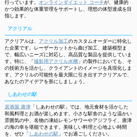
行っています。
オンラインダイエット コーチ
が、健康的
かつ効果的な体重管理をサポートし、理想の体型達成を目
指します。
アクリアル
アクリアルは、
アクリル加工
のカスタムオーダーに特化し
た企業です。レーザーカットから曲げ加工、建築模型ま
で、幅広いニーズに対応し、高品質な製品を提供していま
す。特に、「
撮影用アクリル水槽
」の製作においても、そ
の技術力を活かし、クライアントのイメージを具現化しま
す。アクリルの可能性を最大限に引き出すアクリアルで、
あなたのアイデアを形にしましょう。
しあわせの駅
居酒屋 唐津
「しあわせの駅」では、地元食材を活かした
和風料理とお酒が楽しめます。小さな駅舎のような温かい
雰囲気の中、名物の凍結レモンサワーやアジフライ、唐津
の海の幸を堪能できます。美味しい料理と心地よい時間
を、ぜひ「
しあわせの駅
」でお過ごしください。