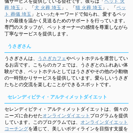
儀サービスを提供している会社です。彼らは「
ペット 火
葬 埼玉
」、「
犬 火葬 埼玉
」、「
猫 火葬 埼玉
」、「
ペッ
ト 葬儀 埼玉
」といったキーワードで知られ、愛するペッ
トの最後を温かく見送るためのサポートを行っています。
専門のスタッフが、ペットオーナーの感情を尊重しながら
丁寧なサービスを提供します。
うさぎさん
うさぎさんは、
うさぎカフェ
やペットホテルを運営してい
るお店です。こちらのカフェでは、うさぎとのふれあい体
験ができ、ペットホテルとしてはうさぎやその他の小動物
の一時預かりサービスを提供しています。愛らしいうさぎ
たちとの交流を楽しむことができるスポットです。
セレンディピティ・アルティメットダイエット
セレンディピティ・アルティメットダイエットは、個々の
ニーズに合わせた
オンラインダイエット
プログラムを提供
しています。このプログラムでは、
オンラインダイエット
コーチング
を通じて、美しいボディラインを目指す支援を