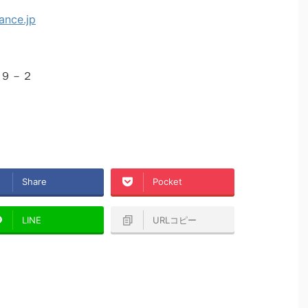
９－２
Share
Pocket
LINE
URLコピー