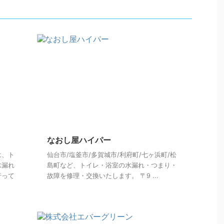
なおし屋ハイパー
は、ト
仙台市/塩釜市/多賀城市/利府町/七ヶ浜町/松
水漏れ
島町など、トイレ・浴室の水漏れ・つまり・
行って
故障を修理・交換いたします。 〒9 ...