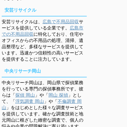
安芸リサイクル
安芸リサイクルは、
広島で不用品回収
サ
ービスを提供している企業です。
広島市
での不用品回収
に特化しており、住宅や
オフィスからの不用品の処理、清掃、遺
品整理など、多様なサービスを提供して
います。迅速かつ信頼性の高いサービス
を提供することに注力しています。
中央リサーチ岡山
中央リサーチ岡山は、岡山県で探偵業務
を行っている専門の探偵事務所です。彼
らは「
探偵 岡山
」や「
岡山 探偵
」とし
て、「
浮気調査 岡山
」や「
不倫調査 岡
山
」をはじめとした様々な調査サービス
を提供しています。確かな調査技術と地
元岡山に根ざした緻密な調査で、個人の
悩みや企業の問題解決に寄り添います。