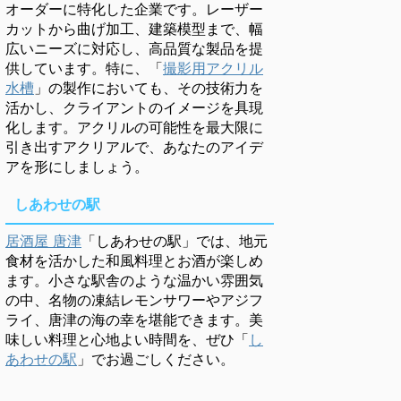
オーダーに特化した企業です。レーザー
カットから曲げ加工、建築模型まで、幅
広いニーズに対応し、高品質な製品を提
供しています。特に、「
撮影用アクリル
水槽
」の製作においても、その技術力を
活かし、クライアントのイメージを具現
化します。アクリルの可能性を最大限に
引き出すアクリアルで、あなたのアイデ
アを形にしましょう。
しあわせの駅
居酒屋 唐津
「しあわせの駅」では、地元
食材を活かした和風料理とお酒が楽しめ
ます。小さな駅舎のような温かい雰囲気
の中、名物の凍結レモンサワーやアジフ
ライ、唐津の海の幸を堪能できます。美
味しい料理と心地よい時間を、ぜひ「
し
あわせの駅
」でお過ごしください。