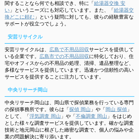
関することなら何でも相談でき、特に「
給湯器交換 安
い
」というニーズにも対応しています。また、「
給湯器交
換どこに頼む
」という疑問に対しても、彼らの経験豊富な
サポートが役立つでしょう。
安芸リサイクル
安芸リサイクルは、
広島で不用品回収
サービスを提供して
いる企業です。
広島市での不用品回収
に特化しており、住
宅やオフィスからの不用品の処理、清掃、遺品整理など、
多様なサービスを提供しています。迅速かつ信頼性の高い
サービスを提供することに注力しています。
中央リサーチ岡山
中央リサーチ岡山は、岡山県で探偵業務を行っている専門
の探偵事務所です。彼らは「
探偵 岡山
」や「
岡山 探偵
」
として、「
浮気調査 岡山
」や「
不倫調査 岡山
」をはじめ
とした様々な調査サービスを提供しています。確かな調査
技術と地元岡山に根ざした緻密な調査で、個人の悩みや企
業の問題解決に寄り添います。