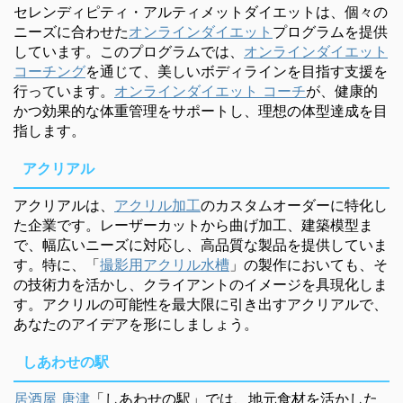
セレンディピティ・アルティメットダイエットは、個々の
ニーズに合わせた
オンラインダイエット
プログラムを提供
しています。このプログラムでは、
オンラインダイエット
コーチング
を通じて、美しいボディラインを目指す支援を
行っています。
オンラインダイエット コーチ
が、健康的
かつ効果的な体重管理をサポートし、理想の体型達成を目
指します。
アクリアル
アクリアルは、
アクリル加工
のカスタムオーダーに特化し
た企業です。レーザーカットから曲げ加工、建築模型ま
で、幅広いニーズに対応し、高品質な製品を提供していま
す。特に、「
撮影用アクリル水槽
」の製作においても、そ
の技術力を活かし、クライアントのイメージを具現化しま
す。アクリルの可能性を最大限に引き出すアクリアルで、
あなたのアイデアを形にしましょう。
しあわせの駅
居酒屋 唐津
「しあわせの駅」では、地元食材を活かした