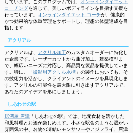
しています。このプログラムでは、
オンラインダイエット
コーチング
を通じて、美しいボディラインを目指す支援を
行っています。
オンラインダイエット コーチ
が、健康的
かつ効果的な体重管理をサポートし、理想の体型達成を目
指します。
アクリアル
アクリアルは、
アクリル加工
のカスタムオーダーに特化し
た企業です。レーザーカットから曲げ加工、建築模型ま
で、幅広いニーズに対応し、高品質な製品を提供していま
す。特に、「
撮影用アクリル水槽
」の製作においても、そ
の技術力を活かし、クライアントのイメージを具現化しま
す。アクリルの可能性を最大限に引き出すアクリアルで、
あなたのアイデアを形にしましょう。
しあわせの駅
居酒屋 唐津
「しあわせの駅」では、地元食材を活かした
和風料理とお酒が楽しめます。小さな駅舎のような温かい
雰囲気の中、名物の凍結レモンサワーやアジフライ、唐津