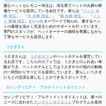
愛心ペットセレモニー埼玉は、埼玉県でペットの火葬や葬
儀サービスを提供している会社です。彼らは「
ペット 火
葬 埼玉
」、「
犬 火葬 埼玉
」、「
猫 火葬 埼玉
」、「
ペッ
ト 葬儀 埼玉
」といったキーワードで知られ、愛するペッ
トの最後を温かく見送るためのサポートを行っています。
専門のスタッフが、ペットオーナーの感情を尊重しながら
丁寧なサービスを提供します。
うさぎさん
うさぎさんは、
うさぎカフェ
やペットホテルを運営してい
るお店です。こちらのカフェでは、うさぎとのふれあい体
験ができ、ペットホテルとしてはうさぎやその他の小動物
の一時預かりサービスを提供しています。愛らしいうさぎ
たちとの交流を楽しむことができるスポットです。
セレンディピティ・アルティメットダイエット
セレンディピティ・アルティメットダイエットは、個々の
ニーズに合わせた
オンラインダイエット
プログラムを提供