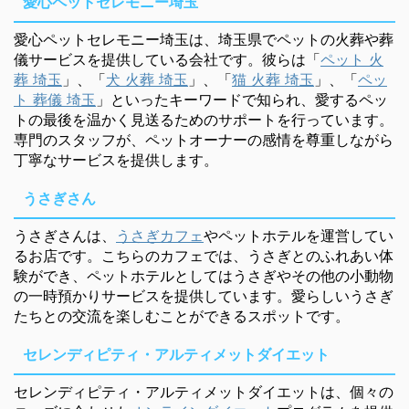
愛心ペットセレモニー埼玉
愛心ペットセレモニー埼玉は、埼玉県でペットの火葬や葬
儀サービスを提供している会社です。彼らは「
ペット 火
葬 埼玉
」、「
犬 火葬 埼玉
」、「
猫 火葬 埼玉
」、「
ペッ
ト 葬儀 埼玉
」といったキーワードで知られ、愛するペッ
トの最後を温かく見送るためのサポートを行っています。
専門のスタッフが、ペットオーナーの感情を尊重しながら
丁寧なサービスを提供します。
うさぎさん
うさぎさんは、
うさぎカフェ
やペットホテルを運営してい
るお店です。こちらのカフェでは、うさぎとのふれあい体
験ができ、ペットホテルとしてはうさぎやその他の小動物
の一時預かりサービスを提供しています。愛らしいうさぎ
たちとの交流を楽しむことができるスポットです。
セレンディピティ・アルティメットダイエット
セレンディピティ・アルティメットダイエットは、個々の