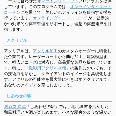
ニーズに合わせた
オンラインダイエット
プログラムを提供
しています。このプログラムでは、
オンラインダイエット
コーチング
を通じて、美しいボディラインを目指す支援を
行っています。
オンラインダイエット コーチ
が、健康的
かつ効果的な体重管理をサポートし、理想の体型達成を目
指します。
アクリアル
アクリアルは、
アクリル加工
のカスタムオーダーに特化し
た企業です。レーザーカットから曲げ加工、建築模型ま
で、幅広いニーズに対応し、高品質な製品を提供していま
す。特に、「
撮影用アクリル水槽
」の製作においても、そ
の技術力を活かし、クライアントのイメージを具現化しま
す。アクリルの可能性を最大限に引き出すアクリアルで、
あなたのアイデアを形にしましょう。
しあわせの駅
居酒屋 唐津
「しあわせの駅」では、地元食材を活かした
和風料理とお酒が楽しめます。小さな駅舎のような温かい