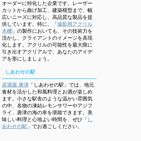
オーダーに特化した企業です。レーザー
カットから曲げ加工、建築模型まで、幅
広いニーズに対応し、高品質な製品を提
供しています。特に、「
撮影用アクリル
水槽
」の製作においても、その技術力を
活かし、クライアントのイメージを具現
化します。アクリルの可能性を最大限に
引き出すアクリアルで、あなたのアイデ
アを形にしましょう。
しあわせの駅
居酒屋 唐津
「しあわせの駅」では、地元
食材を活かした和風料理とお酒が楽しめ
ます。小さな駅舎のような温かい雰囲気
の中、名物の凍結レモンサワーやアジフ
ライ、唐津の海の幸を堪能できます。美
味しい料理と心地よい時間を、ぜひ「
し
あわせの駅
」でお過ごしください。