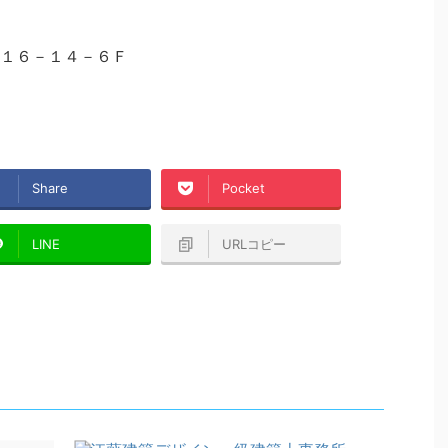
１６－１４－６Ｆ
Share
Pocket
LINE
URLコピー