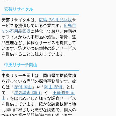
安芸リサイクル
安芸リサイクルは、
広島で不用品回収
サ
ービスを提供している企業です。
広島市
での不用品回収
に特化しており、住宅や
オフィスからの不用品の処理、清掃、遺
品整理など、多様なサービスを提供して
います。迅速かつ信頼性の高いサービス
を提供することに注力しています。
中央リサーチ岡山
中央リサーチ岡山は、岡山県で探偵業務
を行っている専門の探偵事務所です。彼
らは「
探偵 岡山
」や「
岡山 探偵
」とし
て、「
浮気調査 岡山
」や「
不倫調査 岡
山
」をはじめとした様々な調査サービス
を提供しています。確かな調査技術と地
元岡山に根ざした緻密な調査で、個人の
悩みや企業の問題解決に寄り添います。