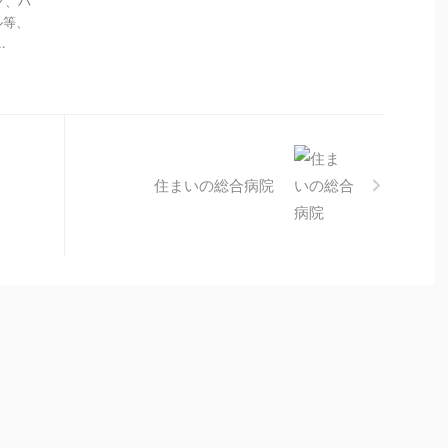
グ、ハ
ル等、
.
住まいの総合病院