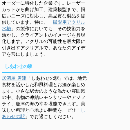
オーダーに特化した企業です。レーザー
カットから曲げ加工、建築模型まで、幅
広いニーズに対応し、高品質な製品を提
供しています。特に、「
撮影用アクリル
水槽
」の製作においても、その技術力を
活かし、クライアントのイメージを具現
化します。アクリルの可能性を最大限に
引き出すアクリアルで、あなたのアイデ
アを形にしましょう。
しあわせの駅
居酒屋 唐津
「しあわせの駅」では、地元
食材を活かした和風料理とお酒が楽しめ
ます。小さな駅舎のような温かい雰囲気
の中、名物の凍結レモンサワーやアジフ
ライ、唐津の海の幸を堪能できます。美
味しい料理と心地よい時間を、ぜひ「
し
あわせの駅
」でお過ごしください。