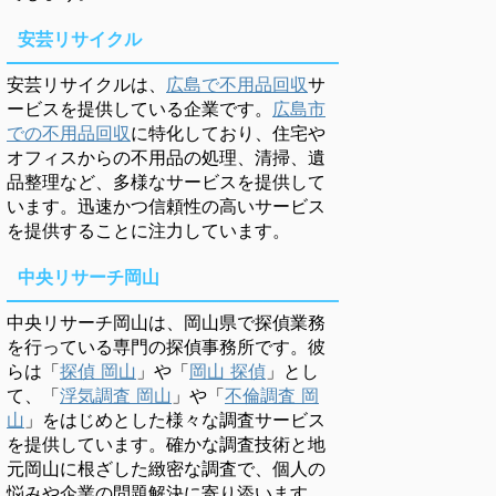
安芸リサイクル
安芸リサイクルは、
広島で不用品回収
サ
ービスを提供している企業です。
広島市
での不用品回収
に特化しており、住宅や
オフィスからの不用品の処理、清掃、遺
品整理など、多様なサービスを提供して
います。迅速かつ信頼性の高いサービス
を提供することに注力しています。
中央リサーチ岡山
中央リサーチ岡山は、岡山県で探偵業務
を行っている専門の探偵事務所です。彼
らは「
探偵 岡山
」や「
岡山 探偵
」とし
て、「
浮気調査 岡山
」や「
不倫調査 岡
山
」をはじめとした様々な調査サービス
を提供しています。確かな調査技術と地
元岡山に根ざした緻密な調査で、個人の
悩みや企業の問題解決に寄り添います。