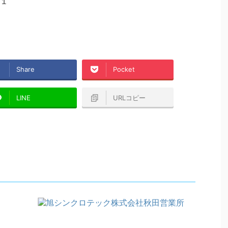
１
Share
Pocket
LINE
URLコピー