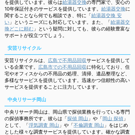
を提供しています。彼らは
給湯器交換
の専門家で、安心の
10年保証付きのサービスを提供しています。
給湯器交換
に
関することなら何でも相談でき、特に「
給湯器交換 安
い
」というニーズにも対応しています。また、「
給湯器交
換どこに頼む
」という疑問に対しても、彼らの経験豊富な
サポートが役立つでしょう。
安芸リサイクル
安芸リサイクルは、
広島で不用品回収
サービスを提供して
いる企業です。
広島市での不用品回収
に特化しており、住
宅やオフィスからの不用品の処理、清掃、遺品整理など、
多様なサービスを提供しています。迅速かつ信頼性の高い
サービスを提供することに注力しています。
中央リサーチ岡山
中央リサーチ岡山は、岡山県で探偵業務を行っている専門
の探偵事務所です。彼らは「
探偵 岡山
」や「
岡山 探偵
」
として、「
浮気調査 岡山
」や「
不倫調査 岡山
」をはじめ
とした様々な調査サービスを提供しています。確かな調査