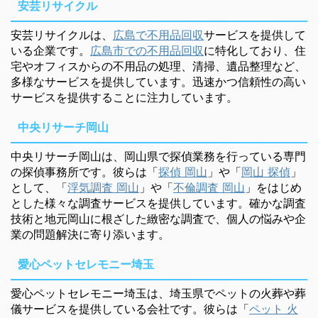
安芸リサイクル
安芸リサイクルは、
広島で不用品回収
サービスを提供して
いる企業です。
広島市での不用品回収
に特化しており、住
宅やオフィスからの不用品の処理、清掃、遺品整理など、
多様なサービスを提供しています。迅速かつ信頼性の高い
サービスを提供することに注力しています。
中央リサーチ岡山
中央リサーチ岡山は、岡山県で探偵業務を行っている専門
の探偵事務所です。彼らは「
探偵 岡山
」や「
岡山 探偵
」
として、「
浮気調査 岡山
」や「
不倫調査 岡山
」をはじめ
とした様々な調査サービスを提供しています。確かな調査
技術と地元岡山に根ざした緻密な調査で、個人の悩みや企
業の問題解決に寄り添います。
愛心ペットセレモニー埼玉
愛心ペットセレモニー埼玉は、埼玉県でペットの火葬や葬
儀サービスを提供している会社です。彼らは「
ペット 火