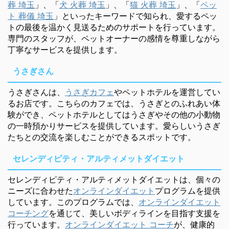
葬 埼玉
」、「
犬 火葬 埼玉
」、「
猫 火葬 埼玉
」、「
ペッ
ト 葬儀 埼玉
」といったキーワードで知られ、愛するペッ
トの最後を温かく見送るためのサポートを行っています。
専門のスタッフが、ペットオーナーの感情を尊重しながら
丁寧なサービスを提供します。
うさぎさん
うさぎさんは、
うさぎカフェ
やペットホテルを運営してい
るお店です。こちらのカフェでは、うさぎとのふれあい体
験ができ、ペットホテルとしてはうさぎやその他の小動物
の一時預かりサービスを提供しています。愛らしいうさぎ
たちとの交流を楽しむことができるスポットです。
セレンディピティ・アルティメットダイエット
セレンディピティ・アルティメットダイエットは、個々の
ニーズに合わせた
オンラインダイエット
プログラムを提供
しています。このプログラムでは、
オンラインダイエット
コーチング
を通じて、美しいボディラインを目指す支援を
行っています。
オンラインダイエット コーチ
が、健康的