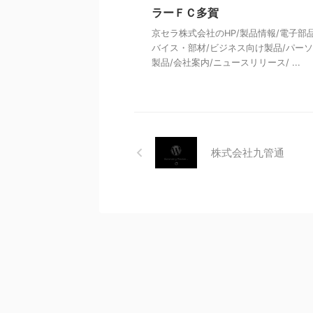
ラーＦＣ多賀
京セラ株式会社のHP/製品情報/電子部
バイス・部材/ビジネス向け製品/パー
製品/会社案内/ニュースリリース/ ...
株式会社九管通