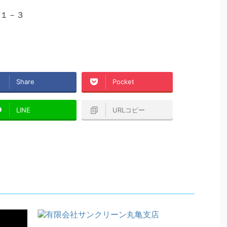
１－３
Share
Pocket
LINE
URLコピー