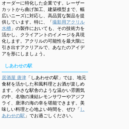
オーダーに特化した企業です。レーザー
カットから曲げ加工、建築模型まで、幅
広いニーズに対応し、高品質な製品を提
供しています。特に、「
撮影用アクリル
水槽
」の製作においても、その技術力を
活かし、クライアントのイメージを具現
化します。アクリルの可能性を最大限に
引き出すアクリアルで、あなたのアイデ
アを形にしましょう。
しあわせの駅
居酒屋 唐津
「しあわせの駅」では、地元
食材を活かした和風料理とお酒が楽しめ
ます。小さな駅舎のような温かい雰囲気
の中、名物の凍結レモンサワーやアジフ
ライ、唐津の海の幸を堪能できます。美
味しい料理と心地よい時間を、ぜひ「
し
あわせの駅
」でお過ごしください。