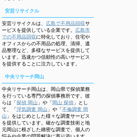
安芸リサイクル
安芸リサイクルは、
広島で不用品回収
サ
ービスを提供している企業です。
広島市
での不用品回収
に特化しており、住宅や
オフィスからの不用品の処理、清掃、遺
品整理など、多様なサービスを提供して
います。迅速かつ信頼性の高いサービス
を提供することに注力しています。
中央リサーチ岡山
中央リサーチ岡山は、岡山県で探偵業務
を行っている専門の探偵事務所です。彼
らは「
探偵 岡山
」や「
岡山 探偵
」とし
て、「
浮気調査 岡山
」や「
不倫調査 岡
山
」をはじめとした様々な調査サービス
を提供しています。確かな調査技術と地
元岡山に根ざした緻密な調査で、個人の
悩みや企業の問題解決に寄り添います。