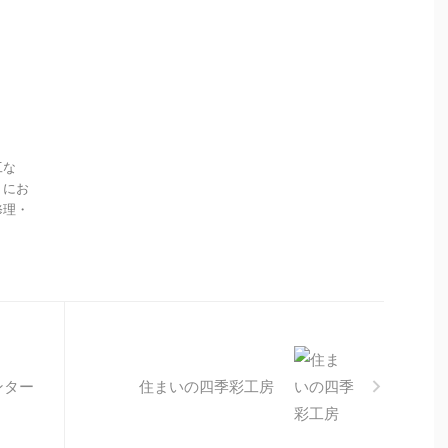
工な
」にお
修理・
ンター
住まいの四季彩工房