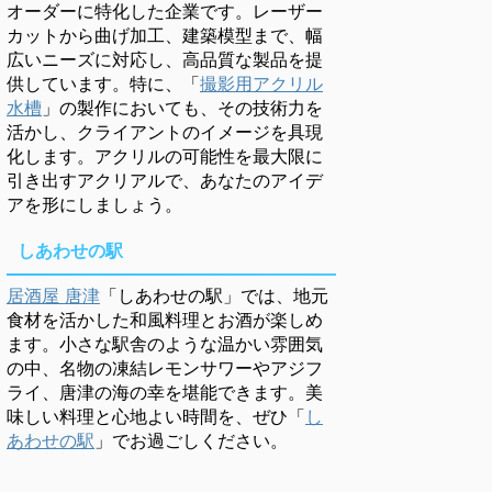
オーダーに特化した企業です。レーザー
カットから曲げ加工、建築模型まで、幅
広いニーズに対応し、高品質な製品を提
供しています。特に、「
撮影用アクリル
水槽
」の製作においても、その技術力を
活かし、クライアントのイメージを具現
化します。アクリルの可能性を最大限に
引き出すアクリアルで、あなたのアイデ
アを形にしましょう。
しあわせの駅
居酒屋 唐津
「しあわせの駅」では、地元
食材を活かした和風料理とお酒が楽しめ
ます。小さな駅舎のような温かい雰囲気
の中、名物の凍結レモンサワーやアジフ
ライ、唐津の海の幸を堪能できます。美
味しい料理と心地よい時間を、ぜひ「
し
あわせの駅
」でお過ごしください。