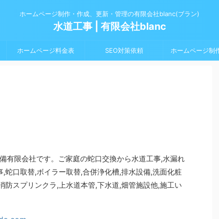
ホームページ制作・作成、更新・管理の有限会社blanc(ブラン)
水道工事 | 有限会社blanc
ホームページ料金表
SEO対策依頼
ホームページ制
備有限会社です。ご家庭の蛇口交換から水道工事,水漏れ
,蛇口取替,ボイラー取替,合併浄化槽,排水設備,洗面化粧
消防スプリンクラ,上水道本管,下水道,畑管施設他,施工い