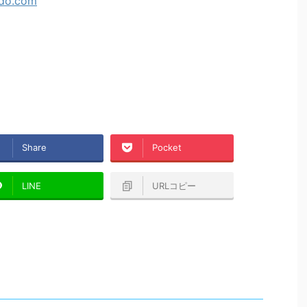
Share
Pocket
LINE
URLコピー