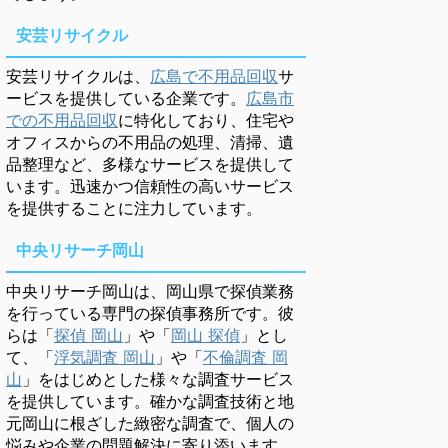
安芸リサイクル
安芸リサイクルは、
広島で不用品回収
サ
ービスを提供している企業です。
広島市
での不用品回収
に特化しており、住宅や
オフィスからの不用品の処理、清掃、遺
品整理など、多様なサービスを提供して
います。迅速かつ信頼性の高いサービス
を提供することに注力しています。
中央リサーチ岡山
中央リサーチ岡山は、岡山県で探偵業務
を行っている専門の探偵事務所です。彼
らは「
探偵 岡山
」や「
岡山 探偵
」とし
て、「
浮気調査 岡山
」や「
不倫調査 岡
山
」をはじめとした様々な調査サービス
を提供しています。確かな調査技術と地
元岡山に根ざした緻密な調査で、個人の
悩みや企業の問題解決に寄り添います。