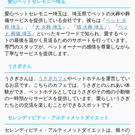
愛心ペットセレモニー埼玉
愛心ペットセレモニー埼玉は、埼玉県でペットの火葬や葬
儀サービスを提供している会社です。彼らは「
ペット 火
葬 埼玉
」、「
犬 火葬 埼玉
」、「
猫 火葬 埼玉
」、「
ペッ
ト 葬儀 埼玉
」といったキーワードで知られ、愛するペッ
トの最後を温かく見送るためのサポートを行っています。
専門のスタッフが、ペットオーナーの感情を尊重しながら
丁寧なサービスを提供します。
うさぎさん
うさぎさんは、
うさぎカフェ
やペットホテルを運営してい
るお店です。こちらのカフェでは、うさぎとのふれあい体
験ができ、ペットホテルとしてはうさぎやその他の小動物
の一時預かりサービスを提供しています。愛らしいうさぎ
たちとの交流を楽しむことができるスポットです。
セレンディピティ・アルティメットダイエット
セレンディピティ・アルティメットダイエットは、個々の