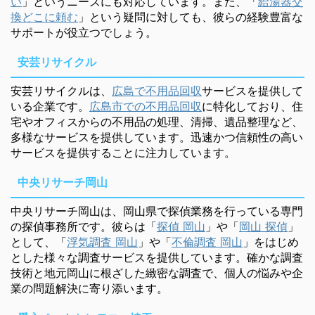
い
」というニーズにも対応しています。また、「
給湯器交
換どこに頼む
」という疑問に対しても、彼らの経験豊富な
サポートが役立つでしょう。
安芸リサイクル
安芸リサイクルは、
広島で不用品回収
サービスを提供して
いる企業です。
広島市での不用品回収
に特化しており、住
宅やオフィスからの不用品の処理、清掃、遺品整理など、
多様なサービスを提供しています。迅速かつ信頼性の高い
サービスを提供することに注力しています。
中央リサーチ岡山
中央リサーチ岡山は、岡山県で探偵業務を行っている専門
の探偵事務所です。彼らは「
探偵 岡山
」や「
岡山 探偵
」
として、「
浮気調査 岡山
」や「
不倫調査 岡山
」をはじめ
とした様々な調査サービスを提供しています。確かな調査
技術と地元岡山に根ざした緻密な調査で、個人の悩みや企
業の問題解決に寄り添います。