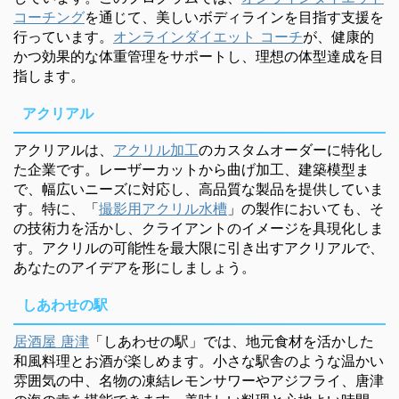
コーチング
を通じて、美しいボディラインを目指す支援を
行っています。
オンラインダイエット コーチ
が、健康的
かつ効果的な体重管理をサポートし、理想の体型達成を目
指します。
アクリアル
アクリアルは、
アクリル加工
のカスタムオーダーに特化し
た企業です。レーザーカットから曲げ加工、建築模型ま
で、幅広いニーズに対応し、高品質な製品を提供していま
す。特に、「
撮影用アクリル水槽
」の製作においても、そ
の技術力を活かし、クライアントのイメージを具現化しま
す。アクリルの可能性を最大限に引き出すアクリアルで、
あなたのアイデアを形にしましょう。
しあわせの駅
居酒屋 唐津
「しあわせの駅」では、地元食材を活かした
和風料理とお酒が楽しめます。小さな駅舎のような温かい
雰囲気の中、名物の凍結レモンサワーやアジフライ、唐津