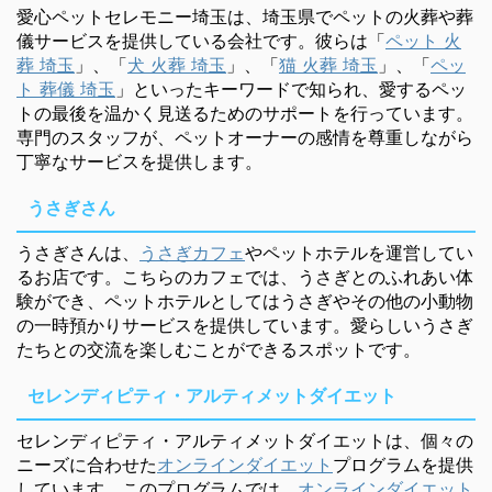
愛心ペットセレモニー埼玉は、埼玉県でペットの火葬や葬
儀サービスを提供している会社です。彼らは「
ペット 火
葬 埼玉
」、「
犬 火葬 埼玉
」、「
猫 火葬 埼玉
」、「
ペッ
ト 葬儀 埼玉
」といったキーワードで知られ、愛するペッ
トの最後を温かく見送るためのサポートを行っています。
専門のスタッフが、ペットオーナーの感情を尊重しながら
丁寧なサービスを提供します。
うさぎさん
うさぎさんは、
うさぎカフェ
やペットホテルを運営してい
るお店です。こちらのカフェでは、うさぎとのふれあい体
験ができ、ペットホテルとしてはうさぎやその他の小動物
の一時預かりサービスを提供しています。愛らしいうさぎ
たちとの交流を楽しむことができるスポットです。
セレンディピティ・アルティメットダイエット
セレンディピティ・アルティメットダイエットは、個々の
ニーズに合わせた
オンラインダイエット
プログラムを提供
しています。このプログラムでは、
オンラインダイエット