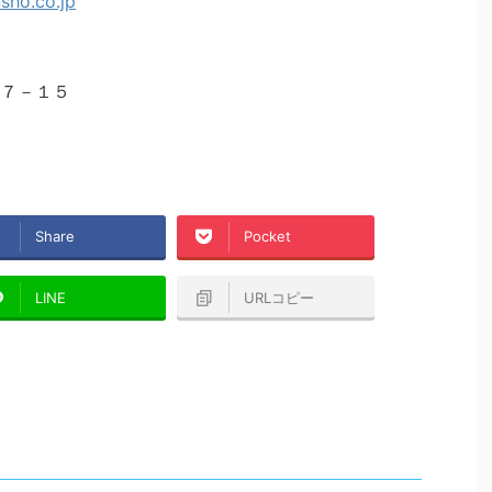
７－１５
Share
Pocket
LINE
URLコピー