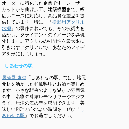
オーダーに特化した企業です。レーザー
カットから曲げ加工、建築模型まで、幅
広いニーズに対応し、高品質な製品を提
供しています。特に、「
撮影用アクリル
水槽
」の製作においても、その技術力を
活かし、クライアントのイメージを具現
化します。アクリルの可能性を最大限に
引き出すアクリアルで、あなたのアイデ
アを形にしましょう。
しあわせの駅
居酒屋 唐津
「しあわせの駅」では、地元
食材を活かした和風料理とお酒が楽しめ
ます。小さな駅舎のような温かい雰囲気
の中、名物の凍結レモンサワーやアジフ
ライ、唐津の海の幸を堪能できます。美
味しい料理と心地よい時間を、ぜひ「
し
あわせの駅
」でお過ごしください。