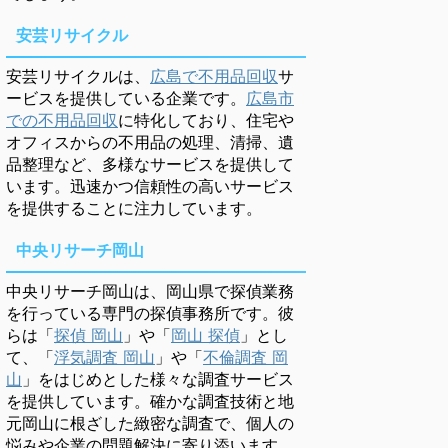
安芸リサイクル
安芸リサイクルは、
広島で不用品回収
サ
ービスを提供している企業です。
広島市
での不用品回収
に特化しており、住宅や
オフィスからの不用品の処理、清掃、遺
品整理など、多様なサービスを提供して
います。迅速かつ信頼性の高いサービス
を提供することに注力しています。
中央リサーチ岡山
中央リサーチ岡山は、岡山県で探偵業務
を行っている専門の探偵事務所です。彼
らは「
探偵 岡山
」や「
岡山 探偵
」とし
て、「
浮気調査 岡山
」や「
不倫調査 岡
山
」をはじめとした様々な調査サービス
を提供しています。確かな調査技術と地
元岡山に根ざした緻密な調査で、個人の
悩みや企業の問題解決に寄り添います。