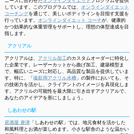
ニーズに合わせた
オンラインダイエット
プログラムを提供
しています。このプログラムでは、
オンラインダイエット
コーチング
を通じて、美しいボディラインを目指す支援を
行っています。
オンラインダイエット コーチ
が、健康的
かつ効果的な体重管理をサポートし、理想の体型達成を目
指します。
アクリアル
アクリアルは、
アクリル加工
のカスタムオーダーに特化し
た企業です。レーザーカットから曲げ加工、建築模型ま
で、幅広いニーズに対応し、高品質な製品を提供していま
す。特に、「
撮影用アクリル水槽
」の製作においても、そ
の技術力を活かし、クライアントのイメージを具現化しま
す。アクリルの可能性を最大限に引き出すアクリアルで、
あなたのアイデアを形にしましょう。
しあわせの駅
居酒屋 唐津
「しあわせの駅」では、地元食材を活かした
和風料理とお酒が楽しめます。小さな駅舎のような温かい