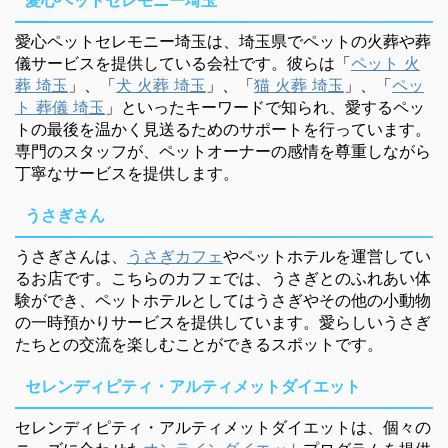
愛心ペットセレモニー埼玉
愛心ペットセレモニー埼玉は、埼玉県でペットの火葬や葬
儀サービスを提供している会社です。彼らは「
ペット 火
葬 埼玉
」、「
犬 火葬 埼玉
」、「
猫 火葬 埼玉
」、「
ペッ
ト 葬儀 埼玉
」といったキーワードで知られ、愛するペッ
トの最後を温かく見送るためのサポートを行っています。
専門のスタッフが、ペットオーナーの感情を尊重しながら
丁寧なサービスを提供します。
うさぎさん
うさぎさんは、
うさぎカフェ
やペットホテルを運営してい
るお店です。こちらのカフェでは、うさぎとのふれあい体
験ができ、ペットホテルとしてはうさぎやその他の小動物
の一時預かりサービスを提供しています。愛らしいうさぎ
たちとの交流を楽しむことができるスポットです。
セレンディピティ・アルティメットダイエット
セレンディピティ・アルティメットダイエットは、個々の