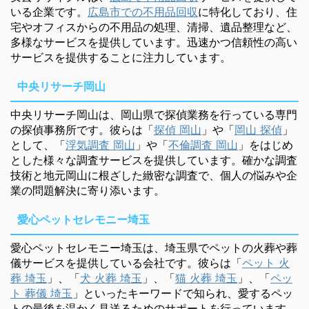
いる企業です。
広島市での不用品回収
に特化しており、住
宅やオフィスからの不用品の処理、清掃、遺品整理など、
多様なサービスを提供しています。迅速かつ信頼性の高い
サービスを提供することに注力しています。
中央リサーチ岡山
中央リサーチ岡山は、岡山県で探偵業務を行っている専門
の探偵事務所です。彼らは「
探偵 岡山
」や「
岡山 探偵
」
として、「
浮気調査 岡山
」や「
不倫調査 岡山
」をはじめ
とした様々な調査サービスを提供しています。確かな調査
技術と地元岡山に根ざした緻密な調査で、個人の悩みや企
業の問題解決に寄り添います。
愛心ペットセレモニー埼玉
愛心ペットセレモニー埼玉は、埼玉県でペットの火葬や葬
儀サービスを提供している会社です。彼らは「
ペット 火
葬 埼玉
」、「
犬 火葬 埼玉
」、「
猫 火葬 埼玉
」、「
ペッ
ト 葬儀 埼玉
」といったキーワードで知られ、愛するペッ
トの最後を温かく見送るためのサポートを行っています。