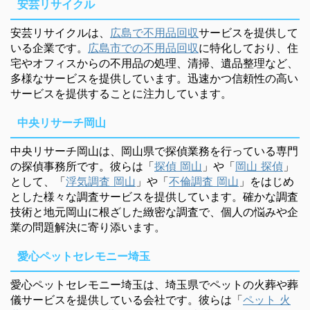
安芸リサイクル
安芸リサイクルは、
広島で不用品回収
サービスを提供して
いる企業です。
広島市での不用品回収
に特化しており、住
宅やオフィスからの不用品の処理、清掃、遺品整理など、
多様なサービスを提供しています。迅速かつ信頼性の高い
サービスを提供することに注力しています。
中央リサーチ岡山
中央リサーチ岡山は、岡山県で探偵業務を行っている専門
の探偵事務所です。彼らは「
探偵 岡山
」や「
岡山 探偵
」
として、「
浮気調査 岡山
」や「
不倫調査 岡山
」をはじめ
とした様々な調査サービスを提供しています。確かな調査
技術と地元岡山に根ざした緻密な調査で、個人の悩みや企
業の問題解決に寄り添います。
愛心ペットセレモニー埼玉
愛心ペットセレモニー埼玉は、埼玉県でペットの火葬や葬
儀サービスを提供している会社です。彼らは「
ペット 火