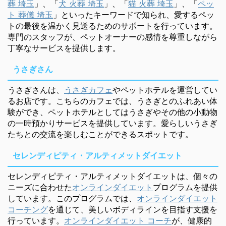
葬 埼玉
」、「
犬 火葬 埼玉
」、「
猫 火葬 埼玉
」、「
ペッ
ト 葬儀 埼玉
」といったキーワードで知られ、愛するペッ
トの最後を温かく見送るためのサポートを行っています。
専門のスタッフが、ペットオーナーの感情を尊重しながら
丁寧なサービスを提供します。
うさぎさん
うさぎさんは、
うさぎカフェ
やペットホテルを運営してい
るお店です。こちらのカフェでは、うさぎとのふれあい体
験ができ、ペットホテルとしてはうさぎやその他の小動物
の一時預かりサービスを提供しています。愛らしいうさぎ
たちとの交流を楽しむことができるスポットです。
セレンディピティ・アルティメットダイエット
セレンディピティ・アルティメットダイエットは、個々の
ニーズに合わせた
オンラインダイエット
プログラムを提供
しています。このプログラムでは、
オンラインダイエット
コーチング
を通じて、美しいボディラインを目指す支援を
行っています。
オンラインダイエット コーチ
が、健康的