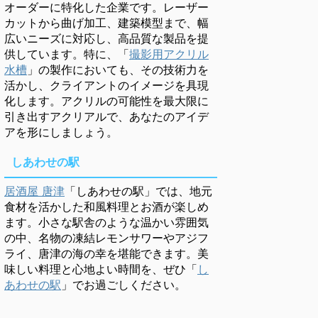
オーダーに特化した企業です。レーザー
カットから曲げ加工、建築模型まで、幅
広いニーズに対応し、高品質な製品を提
供しています。特に、「
撮影用アクリル
水槽
」の製作においても、その技術力を
活かし、クライアントのイメージを具現
化します。アクリルの可能性を最大限に
引き出すアクリアルで、あなたのアイデ
アを形にしましょう。
しあわせの駅
居酒屋 唐津
「しあわせの駅」では、地元
食材を活かした和風料理とお酒が楽しめ
ます。小さな駅舎のような温かい雰囲気
の中、名物の凍結レモンサワーやアジフ
ライ、唐津の海の幸を堪能できます。美
味しい料理と心地よい時間を、ぜひ「
し
あわせの駅
」でお過ごしください。