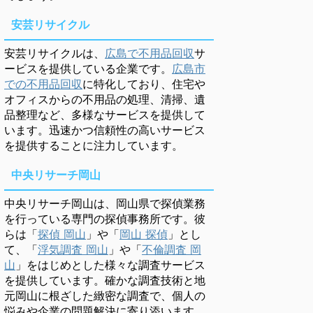
安芸リサイクル
安芸リサイクルは、
広島で不用品回収
サ
ービスを提供している企業です。
広島市
での不用品回収
に特化しており、住宅や
オフィスからの不用品の処理、清掃、遺
品整理など、多様なサービスを提供して
います。迅速かつ信頼性の高いサービス
を提供することに注力しています。
中央リサーチ岡山
中央リサーチ岡山は、岡山県で探偵業務
を行っている専門の探偵事務所です。彼
らは「
探偵 岡山
」や「
岡山 探偵
」とし
て、「
浮気調査 岡山
」や「
不倫調査 岡
山
」をはじめとした様々な調査サービス
を提供しています。確かな調査技術と地
元岡山に根ざした緻密な調査で、個人の
悩みや企業の問題解決に寄り添います。