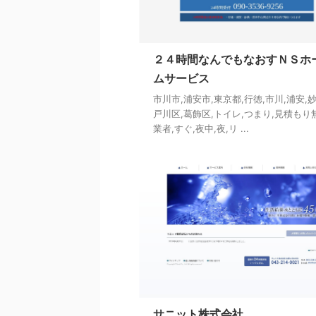
２４時間なんでもなおすＮＳホ
ムサービス
市川市,浦安市,東京都,行徳,市川,浦安,妙
戸川区,葛飾区,トイレ,つまり,見積もり
業者,すぐ,夜中,夜,リ ...
サニット株式会社