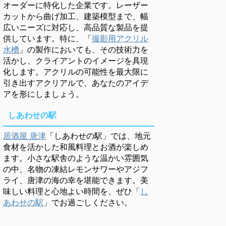
オーダーに特化した企業です。レーザー
カットから曲げ加工、建築模型まで、幅
広いニーズに対応し、高品質な製品を提
供しています。特に、「
撮影用アクリル
水槽
」の製作においても、その技術力を
活かし、クライアントのイメージを具現
化します。アクリルの可能性を最大限に
引き出すアクリアルで、あなたのアイデ
アを形にしましょう。
しあわせの駅
居酒屋 唐津
「しあわせの駅」では、地元
食材を活かした和風料理とお酒が楽しめ
ます。小さな駅舎のような温かい雰囲気
の中、名物の凍結レモンサワーやアジフ
ライ、唐津の海の幸を堪能できます。美
味しい料理と心地よい時間を、ぜひ「
し
あわせの駅
」でお過ごしください。