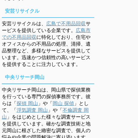
安芸リサイクル
安芸リサイクルは、
広島で不用品回収
サ
ービスを提供している企業です。
広島市
での不用品回収
に特化しており、住宅や
オフィスからの不用品の処理、清掃、遺
品整理など、多様なサービスを提供して
います。迅速かつ信頼性の高いサービス
を提供することに注力しています。
中央リサーチ岡山
中央リサーチ岡山は、岡山県で探偵業務
を行っている専門の探偵事務所です。彼
らは「
探偵 岡山
」や「
岡山 探偵
」とし
て、「
浮気調査 岡山
」や「
不倫調査 岡
山
」をはじめとした様々な調査サービス
を提供しています。確かな調査技術と地
元岡山に根ざした緻密な調査で、個人の
悩みや企業の問題解決に寄り添います。