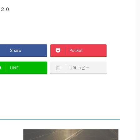
２０
Share
Pocket
LINE
URLコピー