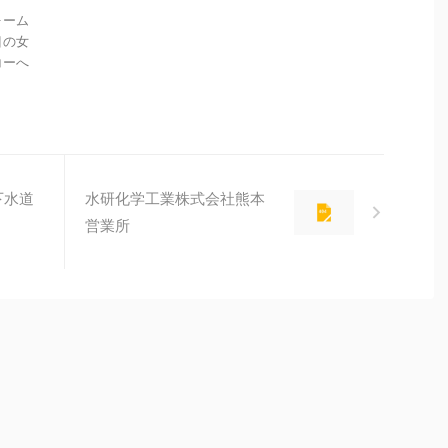
ォーム
目の女
コーへ
下水道
水研化学工業株式会社熊本
営業所