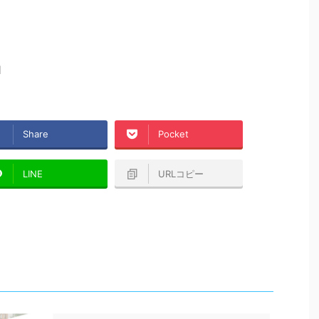
1
Share
Pocket
LINE
URLコピー