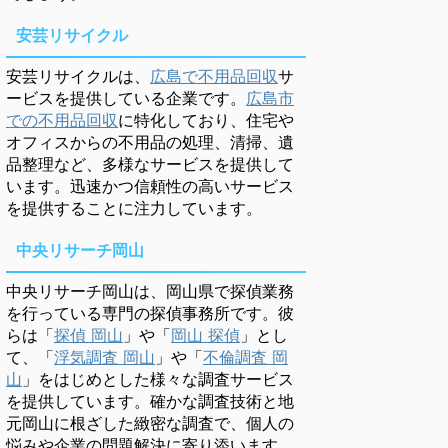
安芸リサイクル
安芸リサイクルは、
広島で不用品回収
サ
ービスを提供している企業です。
広島市
での不用品回収
に特化しており、住宅や
オフィスからの不用品の処理、清掃、遺
品整理など、多様なサービスを提供して
います。迅速かつ信頼性の高いサービス
を提供することに注力しています。
中央リサーチ岡山
中央リサーチ岡山は、岡山県で探偵業務
を行っている専門の探偵事務所です。彼
らは「
探偵 岡山
」や「
岡山 探偵
」とし
て、「
浮気調査 岡山
」や「
不倫調査 岡
山
」をはじめとした様々な調査サービス
を提供しています。確かな調査技術と地
元岡山に根ざした緻密な調査で、個人の
悩みや企業の問題解決に寄り添います。