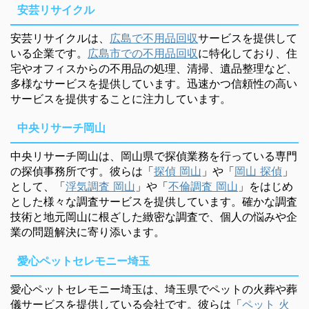
安芸リサイクル
安芸リサイクルは、
広島で不用品回収
サービスを提供して
いる企業です。
広島市での不用品回収
に特化しており、住
宅やオフィスからの不用品の処理、清掃、遺品整理など、
多様なサービスを提供しています。迅速かつ信頼性の高い
サービスを提供することに注力しています。
中央リサーチ岡山
中央リサーチ岡山は、岡山県で探偵業務を行っている専門
の探偵事務所です。彼らは「
探偵 岡山
」や「
岡山 探偵
」
として、「
浮気調査 岡山
」や「
不倫調査 岡山
」をはじめ
とした様々な調査サービスを提供しています。確かな調査
技術と地元岡山に根ざした緻密な調査で、個人の悩みや企
業の問題解決に寄り添います。
愛心ペットセレモニー埼玉
愛心ペットセレモニー埼玉は、埼玉県でペットの火葬や葬
儀サービスを提供している会社です。彼らは「
ペット 火