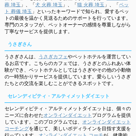
葬 埼玉
」、「
犬 火葬 埼玉
」、「
猫 火葬 埼玉
」、「
ペッ
ト 葬儀 埼玉
」といったキーワードで知られ、愛するペッ
トの最後を温かく見送るためのサポートを行っています。
専門のスタッフが、ペットオーナーの感情を尊重しながら
丁寧なサービスを提供します。
うさぎさん
うさぎさんは、
うさぎカフェ
やペットホテルを運営してい
るお店です。こちらのカフェでは、うさぎとのふれあい体
験ができ、ペットホテルとしてはうさぎやその他の小動物
の一時預かりサービスを提供しています。愛らしいうさぎ
たちとの交流を楽しむことができるスポットです。
セレンディピティ・アルティメットダイエット
セレンディピティ・アルティメットダイエットは、個々の
ニーズに合わせた
オンラインダイエット
プログラムを提供
しています。このプログラムでは、
オンラインダイエット
コーチング
を通じて、美しいボディラインを目指す支援を
行っています。
オンラインダイエット コーチ
が、健康的