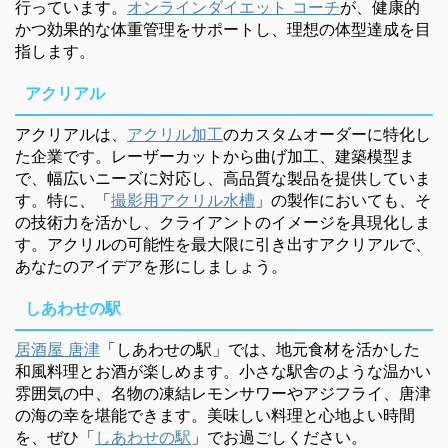
行っています。
オンラインダイエット コーチ
が、健康的
かつ効果的な体重管理をサポートし、理想の体型達成を目
指します。
アクリアル
アクリアルは、
アクリル加工
のカスタムオーダーに特化し
た企業です。レーザーカットから曲げ加工、建築模型ま
で、幅広いニーズに対応し、高品質な製品を提供していま
す。特に、「
撮影用アクリル水槽
」の製作においても、そ
の技術力を活かし、クライアントのイメージを具現化しま
す。アクリルの可能性を最大限に引き出すアクリアルで、
あなたのアイデアを形にしましょう。
しあわせの駅
居酒屋 唐津
「しあわせの駅」では、地元食材を活かした
和風料理とお酒が楽しめます。小さな駅舎のような温かい
雰囲気の中、名物の凍結レモンサワーやアジフライ、唐津
の海の幸を堪能できます。美味しい料理と心地よい時間
を、ぜひ「
しあわせの駅
」でお過ごしください。