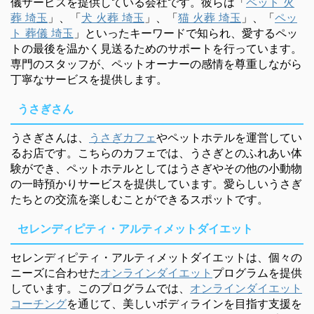
儀サービスを提供している会社です。彼らは「
ペット 火
葬 埼玉
」、「
犬 火葬 埼玉
」、「
猫 火葬 埼玉
」、「
ペッ
ト 葬儀 埼玉
」といったキーワードで知られ、愛するペッ
トの最後を温かく見送るためのサポートを行っています。
専門のスタッフが、ペットオーナーの感情を尊重しながら
丁寧なサービスを提供します。
うさぎさん
うさぎさんは、
うさぎカフェ
やペットホテルを運営してい
るお店です。こちらのカフェでは、うさぎとのふれあい体
験ができ、ペットホテルとしてはうさぎやその他の小動物
の一時預かりサービスを提供しています。愛らしいうさぎ
たちとの交流を楽しむことができるスポットです。
セレンディピティ・アルティメットダイエット
セレンディピティ・アルティメットダイエットは、個々の
ニーズに合わせた
オンラインダイエット
プログラムを提供
しています。このプログラムでは、
オンラインダイエット
コーチング
を通じて、美しいボディラインを目指す支援を