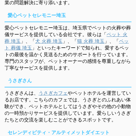
業の問題解決に寄り添います。
愛心ペットセレモニー埼玉
愛心ペットセレモニー埼玉は、埼玉県でペットの火葬や葬
儀サービスを提供している会社です。彼らは「
ペット 火
葬 埼玉
」、「
犬 火葬 埼玉
」、「
猫 火葬 埼玉
」、「
ペッ
ト 葬儀 埼玉
」といったキーワードで知られ、愛するペッ
トの最後を温かく見送るためのサポートを行っています。
専門のスタッフが、ペットオーナーの感情を尊重しながら
丁寧なサービスを提供します。
うさぎさん
うさぎさんは、
うさぎカフェ
やペットホテルを運営してい
るお店です。こちらのカフェでは、うさぎとのふれあい体
験ができ、ペットホテルとしてはうさぎやその他の小動物
の一時預かりサービスを提供しています。愛らしいうさぎ
たちとの交流を楽しむことができるスポットです。
セレンディピティ・アルティメットダイエット