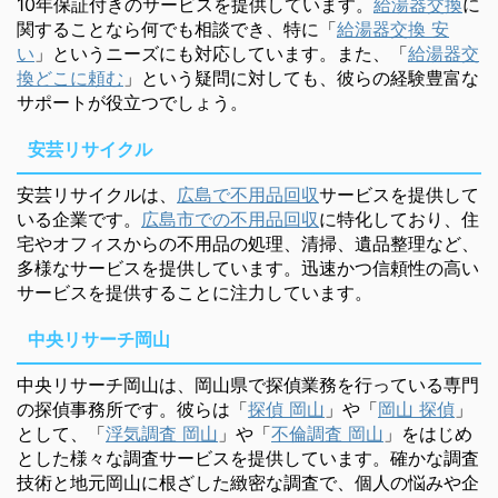
10年保証付きのサービスを提供しています。
給湯器交換
に
関することなら何でも相談でき、特に「
給湯器交換 安
い
」というニーズにも対応しています。また、「
給湯器交
換どこに頼む
」という疑問に対しても、彼らの経験豊富な
サポートが役立つでしょう。
安芸リサイクル
安芸リサイクルは、
広島で不用品回収
サービスを提供して
いる企業です。
広島市での不用品回収
に特化しており、住
宅やオフィスからの不用品の処理、清掃、遺品整理など、
多様なサービスを提供しています。迅速かつ信頼性の高い
サービスを提供することに注力しています。
中央リサーチ岡山
中央リサーチ岡山は、岡山県で探偵業務を行っている専門
の探偵事務所です。彼らは「
探偵 岡山
」や「
岡山 探偵
」
として、「
浮気調査 岡山
」や「
不倫調査 岡山
」をはじめ
とした様々な調査サービスを提供しています。確かな調査
技術と地元岡山に根ざした緻密な調査で、個人の悩みや企