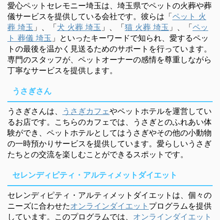
愛心ペットセレモニー埼玉は、埼玉県でペットの火葬や葬
儀サービスを提供している会社です。彼らは「
ペット 火
葬 埼玉
」、「
犬 火葬 埼玉
」、「
猫 火葬 埼玉
」、「
ペッ
ト 葬儀 埼玉
」といったキーワードで知られ、愛するペッ
トの最後を温かく見送るためのサポートを行っています。
専門のスタッフが、ペットオーナーの感情を尊重しながら
丁寧なサービスを提供します。
うさぎさん
うさぎさんは、
うさぎカフェ
やペットホテルを運営してい
るお店です。こちらのカフェでは、うさぎとのふれあい体
験ができ、ペットホテルとしてはうさぎやその他の小動物
の一時預かりサービスを提供しています。愛らしいうさぎ
たちとの交流を楽しむことができるスポットです。
セレンディピティ・アルティメットダイエット
セレンディピティ・アルティメットダイエットは、個々の
ニーズに合わせた
オンラインダイエット
プログラムを提供
しています。このプログラムでは、
オンラインダイエット