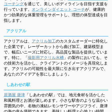
コーチング
を通じて、美しいボディラインを目指す支援を
行っています。
オンラインダイエット コーチ
が、健康的
かつ効果的な体重管理をサポートし、理想の体型達成を目
指します。
アクリアル
アクリアルは、
アクリル加工
のカスタムオーダーに特化し
た企業です。レーザーカットから曲げ加工、建築模型ま
で、幅広いニーズに対応し、高品質な製品を提供していま
す。特に、「
撮影用アクリル水槽
」の製作においても、そ
の技術力を活かし、クライアントのイメージを具現化しま
す。アクリルの可能性を最大限に引き出すアクリアルで、
あなたのアイデアを形にしましょう。
しあわせの駅
居酒屋 唐津
「しあわせの駅」では、地元食材を活かした
和風料理とお酒が楽しめます。小さな駅舎のような温かい
雰囲気の中、名物の凍結レモンサワーやアジフライ、唐津
の海の幸を堪能できます。美味しい料理と心地よい時間