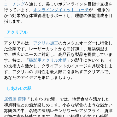
コーチング
を通じて、美しいボディラインを目指す支援を
行っています。
オンラインダイエット コーチ
が、健康的
かつ効果的な体重管理をサポートし、理想の体型達成を目
指します。
アクリアル
アクリアルは、
アクリル加工
のカスタムオーダーに特化し
た企業です。レーザーカットから曲げ加工、建築模型ま
で、幅広いニーズに対応し、高品質な製品を提供していま
す。特に、「
撮影用アクリル水槽
」の製作においても、そ
の技術力を活かし、クライアントのイメージを具現化しま
す。アクリルの可能性を最大限に引き出すアクリアルで、
あなたのアイデアを形にしましょう。
しあわせの駅
居酒屋 唐津
「しあわせの駅」では、地元食材を活かした
和風料理とお酒が楽しめます。小さな駅舎のような温かい
雰囲気の中、名物の凍結レモンサワーやアジフライ、唐津
の海の幸を堪能できます。美味しい料理と心地よい時間