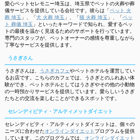
愛心ペットセレモニー埼玉は、埼玉県でペットの火葬や葬
儀サービスを提供している会社です。彼らは「
ペット 火
葬 埼玉
」、「
犬 火葬 埼玉
」、「
猫 火葬 埼玉
」、「
ペッ
ト 葬儀 埼玉
」といったキーワードで知られ、愛するペッ
トの最後を温かく見送るためのサポートを行っています。
専門のスタッフが、ペットオーナーの感情を尊重しながら
丁寧なサービスを提供します。
うさぎさん
うさぎさんは、
うさぎカフェ
やペットホテルを運営してい
るお店です。こちらのカフェでは、うさぎとのふれあい体
験ができ、ペットホテルとしてはうさぎやその他の小動物
の一時預かりサービスを提供しています。愛らしいうさぎ
たちとの交流を楽しむことができるスポットです。
セレンディピティ・アルティメットダイエット
セレンディピティ・アルティメットダイエットは、個々の
ニーズに合わせた
オンラインダイエット
プログラムを提供
しています。このプログラムでは、
オンラインダイエット