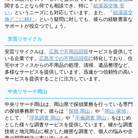
関することなら何でも相談でき、特に「
給湯器交換 安
い
」というニーズにも対応しています。また、「
給湯器交
換どこに頼む
」という疑問に対しても、彼らの経験豊富な
サポートが役立つでしょう。
安芸リサイクル
安芸リサイクルは、
広島で不用品回収
サービスを提供して
いる企業です。
広島市での不用品回収
に特化しており、住
宅やオフィスからの不用品の処理、清掃、遺品整理など、
多様なサービスを提供しています。迅速かつ信頼性の高い
サービスを提供することに注力しています。
中央リサーチ岡山
中央リサーチ岡山は、岡山県で探偵業務を行っている専門
の探偵事務所です。彼らは「
探偵 岡山
」や「
岡山 探偵
」
として、「
浮気調査 岡山
」や「
不倫調査 岡山
」をはじめ
とした様々な調査サービスを提供しています。確かな調査
技術と地元岡山に根ざした緻密な調査で、個人の悩みや企
業の問題解決に寄り添います。