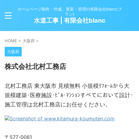
ホームページ制作・作成、更新・管理の有限会社blanc(ブ
ラン)
水道工事 | 有限会社blanc
HOME
>
大阪府
>
大阪府
株式会社北村工務店
北村工務店 東大阪市 見積無料 小規模ﾘﾌｫｰﾑから大
規模建築･医療施設･ﾋﾞﾙ･ﾏﾝｼｮﾝすべてにおいて設計･
施工管理は北村工務店にお任せください。
〒577-0061