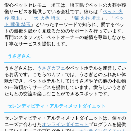
愛心ペットセレモニー埼玉は、埼玉県でペットの火葬や葬
儀サービスを提供している会社です。彼らは「
ペット 火
葬 埼玉
」、「
犬 火葬 埼玉
」、「
猫 火葬 埼玉
」、「
ペッ
ト 葬儀 埼玉
」といったキーワードで知られ、愛するペッ
トの最後を温かく見送るためのサポートを行っています。
専門のスタッフが、ペットオーナーの感情を尊重しながら
丁寧なサービスを提供します。
うさぎさん
うさぎさんは、
うさぎカフェ
やペットホテルを運営してい
るお店です。こちらのカフェでは、うさぎとのふれあい体
験ができ、ペットホテルとしてはうさぎやその他の小動物
の一時預かりサービスを提供しています。愛らしいうさぎ
たちとの交流を楽しむことができるスポットです。
セレンディピティ・アルティメットダイエット
セレンディピティ・アルティメットダイエットは、個々の
ニーズに合わせた
オンラインダイエット
プログラムを提供
しています。このプログラムでは、
オンラインダイエット