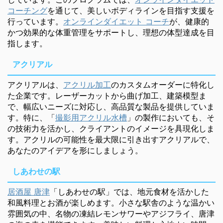
コーチング
を通じて、美しいボディラインを目指す支援を
行っています。
オンラインダイエット コーチ
が、健康的
かつ効果的な体重管理をサポートし、理想の体型達成を目
指します。
アクリアル
アクリアルは、
アクリル加工
のカスタムオーダーに特化し
た企業です。レーザーカットから曲げ加工、建築模型ま
で、幅広いニーズに対応し、高品質な製品を提供していま
す。特に、「
撮影用アクリル水槽
」の製作においても、そ
の技術力を活かし、クライアントのイメージを具現化しま
す。アクリルの可能性を最大限に引き出すアクリアルで、
あなたのアイデアを形にしましょう。
しあわせの駅
居酒屋 唐津
「しあわせの駅」では、地元食材を活かした
和風料理とお酒が楽しめます。小さな駅舎のような温かい
雰囲気の中、名物の凍結レモンサワーやアジフライ、唐津