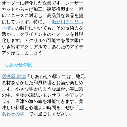
オーダーに特化した企業です。レーザー
カットから曲げ加工、建築模型まで、幅
広いニーズに対応し、高品質な製品を提
供しています。特に、「
撮影用アクリル
水槽
」の製作においても、その技術力を
活かし、クライアントのイメージを具現
化します。アクリルの可能性を最大限に
引き出すアクリアルで、あなたのアイデ
アを形にしましょう。
しあわせの駅
居酒屋 唐津
「しあわせの駅」では、地元
食材を活かした和風料理とお酒が楽しめ
ます。小さな駅舎のような温かい雰囲気
の中、名物の凍結レモンサワーやアジフ
ライ、唐津の海の幸を堪能できます。美
味しい料理と心地よい時間を、ぜひ「
し
あわせの駅
」でお過ごしください。