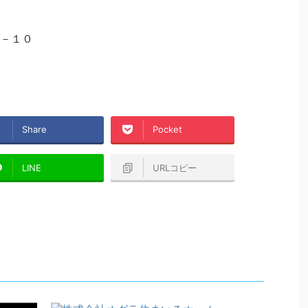
－１０
Share
Pocket
LINE
URLコピー