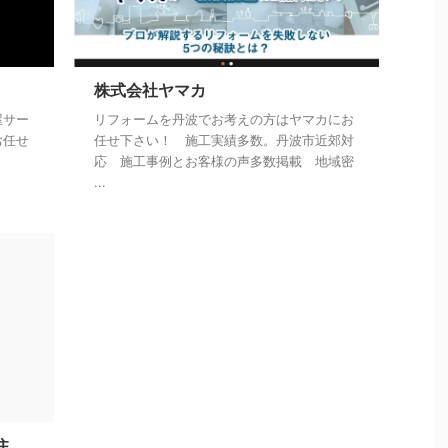
株式会社ヤマカ
屋サー
リフォームを丹波でお考えの方はヤマカにお
お任せ
任せ下さい！ 施工実績多数。丹波市近郊対
応 施工事例とお客様の声多数掲載 地域密
...
住