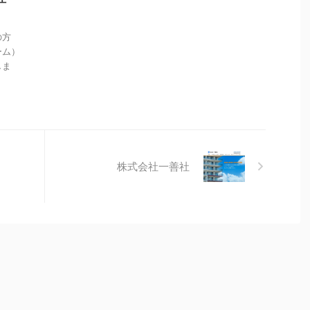
の方
ーム）
しま
株式会社一善社