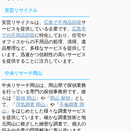
安芸リサイクル
安芸リサイクルは、
広島で不用品回収
サ
ービスを提供している企業です。
広島市
での不用品回収
に特化しており、住宅や
オフィスからの不用品の処理、清掃、遺
品整理など、多様なサービスを提供して
います。迅速かつ信頼性の高いサービス
を提供することに注力しています。
中央リサーチ岡山
中央リサーチ岡山は、岡山県で探偵業務
を行っている専門の探偵事務所です。彼
らは「
探偵 岡山
」や「
岡山 探偵
」とし
て、「
浮気調査 岡山
」や「
不倫調査 岡
山
」をはじめとした様々な調査サービス
を提供しています。確かな調査技術と地
元岡山に根ざした緻密な調査で、個人の
悩みや企業の問題解決に寄り添います。