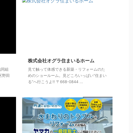
株式会社オグラ住まいるホーム
協同組
見て触って体感できる新築・リフォームのた
磨区野田
めのショールーム。見どころいっぱい“住まい
る”へ行こうよ!! 〒668-0844 ...