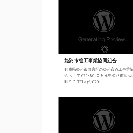
姫路市管工事業協同組合
兵庫県姫路市飾磨区の姫路市管工事業
合へ！ 〒672-8040 兵庫県姫路市飾
町９２ TEL:(代)079- ...