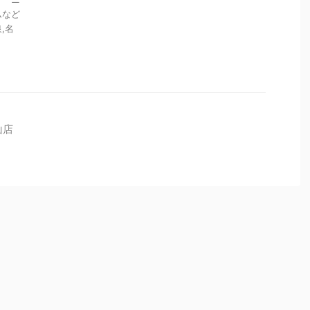
ムなど
,名
山店