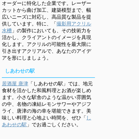
オーダーに特化した企業です。レーザー
カットから曲げ加工、建築模型まで、幅
広いニーズに対応し、高品質な製品を提
供しています。特に、「
撮影用アクリル
水槽
」の製作においても、その技術力を
活かし、クライアントのイメージを具現
化します。アクリルの可能性を最大限に
引き出すアクリアルで、あなたのアイデ
アを形にしましょう。
しあわせの駅
居酒屋 唐津
「しあわせの駅」では、地元
食材を活かした和風料理とお酒が楽しめ
ます。小さな駅舎のような温かい雰囲気
の中、名物の凍結レモンサワーやアジフ
ライ、唐津の海の幸を堪能できます。美
味しい料理と心地よい時間を、ぜひ「
し
あわせの駅
」でお過ごしください。