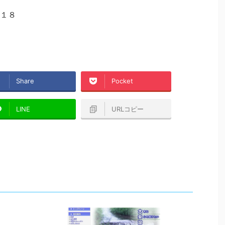
１８
Share
Pocket
LINE
URLコピー