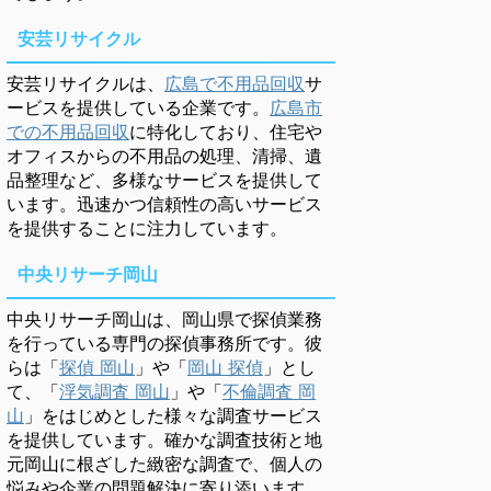
安芸リサイクル
安芸リサイクルは、
広島で不用品回収
サ
ービスを提供している企業です。
広島市
での不用品回収
に特化しており、住宅や
オフィスからの不用品の処理、清掃、遺
品整理など、多様なサービスを提供して
います。迅速かつ信頼性の高いサービス
を提供することに注力しています。
中央リサーチ岡山
中央リサーチ岡山は、岡山県で探偵業務
を行っている専門の探偵事務所です。彼
らは「
探偵 岡山
」や「
岡山 探偵
」とし
て、「
浮気調査 岡山
」や「
不倫調査 岡
山
」をはじめとした様々な調査サービス
を提供しています。確かな調査技術と地
元岡山に根ざした緻密な調査で、個人の
悩みや企業の問題解決に寄り添います。