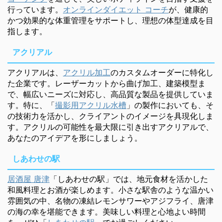
行っています。
オンラインダイエット コーチ
が、健康的
かつ効果的な体重管理をサポートし、理想の体型達成を目
指します。
アクリアル
アクリアルは、
アクリル加工
のカスタムオーダーに特化し
た企業です。レーザーカットから曲げ加工、建築模型ま
で、幅広いニーズに対応し、高品質な製品を提供していま
す。特に、「
撮影用アクリル水槽
」の製作においても、そ
の技術力を活かし、クライアントのイメージを具現化しま
す。アクリルの可能性を最大限に引き出すアクリアルで、
あなたのアイデアを形にしましょう。
しあわせの駅
居酒屋 唐津
「しあわせの駅」では、地元食材を活かした
和風料理とお酒が楽しめます。小さな駅舎のような温かい
雰囲気の中、名物の凍結レモンサワーやアジフライ、唐津
の海の幸を堪能できます。美味しい料理と心地よい時間