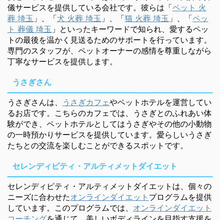
儀サービスを提供している会社です。彼らは「
ペット 火
葬 埼玉
」、「
犬 火葬 埼玉
」、「
猫 火葬 埼玉
」、「
ペッ
ト 葬儀 埼玉
」といったキーワードで知られ、愛するペッ
トの最後を温かく見送るためのサポートを行っています。
専門のスタッフが、ペットオーナーの感情を尊重しながら
丁寧なサービスを提供します。
うさぎさん
うさぎさんは、
うさぎカフェ
やペットホテルを運営してい
るお店です。こちらのカフェでは、うさぎとのふれあい体
験ができ、ペットホテルとしてはうさぎやその他の小動物
の一時預かりサービスを提供しています。愛らしいうさぎ
たちとの交流を楽しむことができるスポットです。
セレンディピティ・アルティメットダイエット
セレンディピティ・アルティメットダイエットは、個々の
ニーズに合わせた
オンラインダイエット
プログラムを提供
しています。このプログラムでは、
オンラインダイエット
コーチング
を通じて、美しいボディラインを目指す支援を