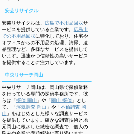
安芸リサイクル
安芸リサイクルは、
広島で不用品回収
サ
ービスを提供している企業です。
広島市
での不用品回収
に特化しており、住宅や
オフィスからの不用品の処理、清掃、遺
品整理など、多様なサービスを提供して
います。迅速かつ信頼性の高いサービス
を提供することに注力しています。
中央リサーチ岡山
中央リサーチ岡山は、岡山県で探偵業務
を行っている専門の探偵事務所です。彼
らは「
探偵 岡山
」や「
岡山 探偵
」とし
て、「
浮気調査 岡山
」や「
不倫調査 岡
山
」をはじめとした様々な調査サービス
を提供しています。確かな調査技術と地
元岡山に根ざした緻密な調査で、個人の
悩みや企業の問題解決に寄り添います。