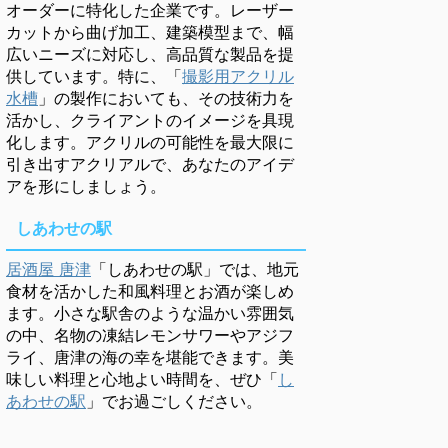
オーダーに特化した企業です。レーザー
カットから曲げ加工、建築模型まで、幅
広いニーズに対応し、高品質な製品を提
供しています。特に、「
撮影用アクリル
水槽
」の製作においても、その技術力を
活かし、クライアントのイメージを具現
化します。アクリルの可能性を最大限に
引き出すアクリアルで、あなたのアイデ
アを形にしましょう。
しあわせの駅
居酒屋 唐津
「しあわせの駅」では、地元
食材を活かした和風料理とお酒が楽しめ
ます。小さな駅舎のような温かい雰囲気
の中、名物の凍結レモンサワーやアジフ
ライ、唐津の海の幸を堪能できます。美
味しい料理と心地よい時間を、ぜひ「
し
あわせの駅
」でお過ごしください。