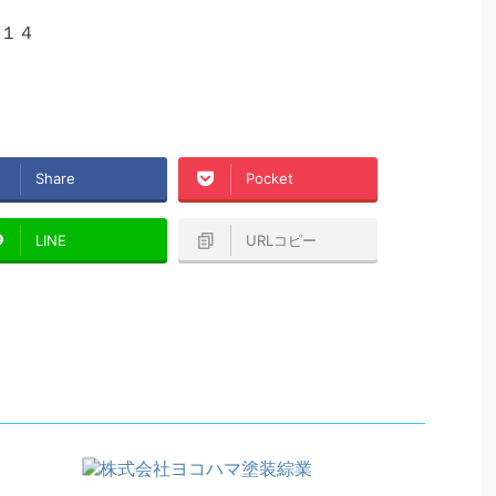
１４
Share
Pocket
LINE
URLコピー