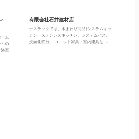
シ
有限会社石井建材店
ナスラックでは、水まわり商品(システムキッ
チン、ステンレスキッチン、システムバス、
ホーム
洗面化粧台)、ユニット家具・室内建具な ...
ームの
・浴室