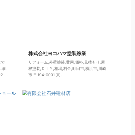
株式会社ヨコハマ塗装綜業
社で
リフォーム,外壁塗装,費用,価格,見積もり,屋
工事、
根塗装,ＤＩＹ,相場,料金,町田市,横浜市,川崎
...
市 〒194-0001 東 ...