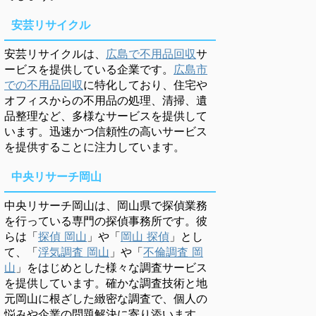
安芸リサイクル
安芸リサイクルは、
広島で不用品回収
サ
ービスを提供している企業です。
広島市
での不用品回収
に特化しており、住宅や
オフィスからの不用品の処理、清掃、遺
品整理など、多様なサービスを提供して
います。迅速かつ信頼性の高いサービス
を提供することに注力しています。
中央リサーチ岡山
中央リサーチ岡山は、岡山県で探偵業務
を行っている専門の探偵事務所です。彼
らは「
探偵 岡山
」や「
岡山 探偵
」とし
て、「
浮気調査 岡山
」や「
不倫調査 岡
山
」をはじめとした様々な調査サービス
を提供しています。確かな調査技術と地
元岡山に根ざした緻密な調査で、個人の
悩みや企業の問題解決に寄り添います。