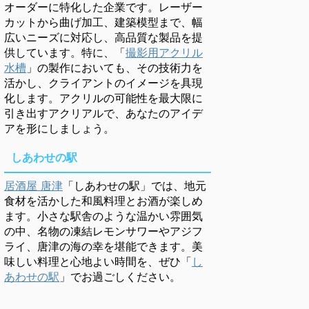
オーダーに特化した企業です。レーザー
カットから曲げ加工、建築模型まで、幅
広いニーズに対応し、高品質な製品を提
供しています。特に、「
撮影用アクリル
水槽
」の製作においても、その技術力を
活かし、クライアントのイメージを具現
化します。アクリルの可能性を最大限に
引き出すアクリアルで、あなたのアイデ
アを形にしましょう。
しあわせの駅
居酒屋 唐津
「しあわせの駅」では、地元
食材を活かした和風料理とお酒が楽しめ
ます。小さな駅舎のような温かい雰囲気
の中、名物の凍結レモンサワーやアジフ
ライ、唐津の海の幸を堪能できます。美
味しい料理と心地よい時間を、ぜひ「
し
あわせの駅
」でお過ごしください。