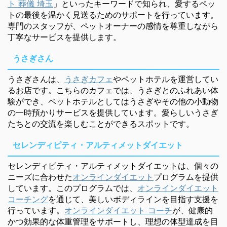
ト 葬儀 埼玉
」といったキーワードで知られ、愛するペッ
トの最後を温かく見送るためのサポートを行っています。
専門のスタッフが、ペットオーナーの感情を尊重しながら
丁寧なサービスを提供します。
うさぎさん
うさぎさんは、
うさぎカフェ
やペットホテルを運営してい
るお店です。こちらのカフェでは、うさぎとのふれあい体
験ができ、ペットホテルとしてはうさぎやその他の小動物
の一時預かりサービスを提供しています。愛らしいうさぎ
たちとの交流を楽しむことができるスポットです。
セレンディピティ・アルティメットダイエット
セレンディピティ・アルティメットダイエットは、個々の
ニーズに合わせた
オンラインダイエット
プログラムを提供
しています。このプログラムでは、
オンラインダイエット
コーチング
を通じて、美しいボディラインを目指す支援を
行っています。
オンラインダイエット コーチ
が、健康的
かつ効果的な体重管理をサポートし、理想の体型達成を目