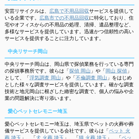
安芸リサイクルは、
広島で不用品回収
サービスを提供して
いる企業です。
広島市での不用品回収
に特化しており、住
宅やオフィスからの不用品の処理、清掃、遺品整理など、
多様なサービスを提供しています。迅速かつ信頼性の高い
サービスを提供することに注力しています。
中央リサーチ岡山
中央リサーチ岡山は、岡山県で探偵業務を行っている専門
の探偵事務所です。彼らは「
探偵 岡山
」や「
岡山 探偵
」
として、「
浮気調査 岡山
」や「
不倫調査 岡山
」をはじめ
とした様々な調査サービスを提供しています。確かな調査
技術と地元岡山に根ざした緻密な調査で、個人の悩みや企
業の問題解決に寄り添います。
愛心ペットセレモニー埼玉
愛心ペットセレモニー埼玉は、埼玉県でペットの火葬や葬
儀サービスを提供している会社です。彼らは「
ペット 火
葬 埼玉
」、「
犬 火葬 埼玉
」、「
猫 火葬 埼玉
」、「
ペッ