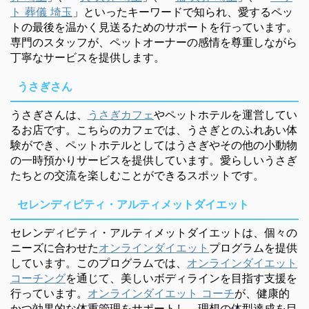
ト 葬儀 埼玉
」といったキーワードで知られ、愛するペッ
トの最後を温かく見送るためのサポートを行っています。
専門のスタッフが、ペットオーナーの感情を尊重しながら
丁寧なサービスを提供します。
うさぎさん
うさぎさんは、
うさぎカフェ
やペットホテルを運営してい
るお店です。こちらのカフェでは、うさぎとのふれあい体
験ができ、ペットホテルとしてはうさぎやその他の小動物
の一時預かりサービスを提供しています。愛らしいうさぎ
たちとの交流を楽しむことができるスポットです。
セレンディピティ・アルティメットダイエット
セレンディピティ・アルティメットダイエットは、個々の
ニーズに合わせた
オンラインダイエット
プログラムを提供
しています。このプログラムでは、
オンラインダイエット
コーチング
を通じて、美しいボディラインを目指す支援を
行っています。
オンラインダイエット コーチ
が、健康的
かつ効果的な体重管理をサポートし、理想の体型達成を目